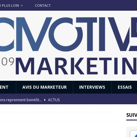
R PLUS LOIN
CONTACT
IENT
AVIS DU MARKETEUR
INTERVIEWS
ESSAIS
ions reprennent bientôt…
ACTUS
8 : Oui, les français vont parfois trop loin.
ACTUS
SUI
 : nouveau film de marque pour Citroën
AVIS DU MARKETEUR
ace : voyage, voyage…
ACTUS