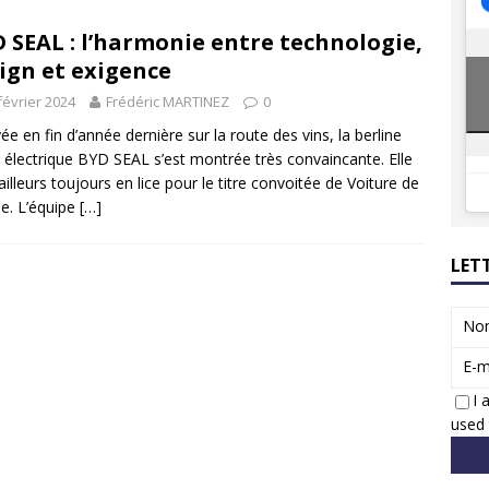
8 GTi : naissance d’une légende
ACTUS
 SEAL : l’harmonie entre technologie,
 Honda dévoile un spot publicitaire… confiné!
ACTUS
ign et exigence
février 2024
Frédéric MARTINEZ
0
ée en fin d’année dernière sur la route des vins, la berline
électrique BYD SEAL s’est montrée très convaincante. Elle
’ailleurs toujours en lice pour le titre convoitée de Voiture de
ée. L’équipe
[…]
LET
No
E-m
I 
used 