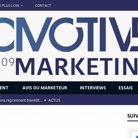
R PLUS LOIN
CONTACT
IENT
AVIS DU MARKETEUR
INTERVIEWS
ESSAIS
ions reprennent bientôt…
ACTUS
8 : Oui, les français vont parfois trop loin.
ACTUS
SUI
 : nouveau film de marque pour Citroën
AVIS DU MARKETEUR
ace : voyage, voyage…
ACTUS