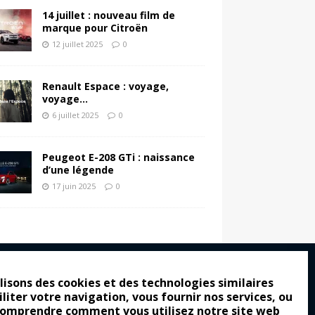
14 juillet : nouveau film de
marque pour Citroën
12 juillet 2025
0
Renault Espace : voyage,
voyage…
6 juillet 2025
0
Peugeot E-208 GTi : naissance
d’une légende
17 juin 2025
0
lisons des cookies et des technologies similaires
iliter votre navigation, vous fournir nos services, ou
ro : pour les gens vrais
comprendre comment vous utilisez notre site web