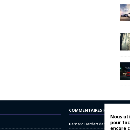
COMMENTAIRES RÉCENTS
Nous uti
pour fac
Bernard Dardart
dans
Dacia Sande
encore 