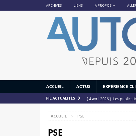
ARCHIVES
LIENS
A PROPOS
ALLE
ACCUEIL
ACTUS
EXPÉRIENCE CL
[ 4 avril 2026 ]
Les publicat
FIL ACTUALITÉS
[ 13 septembre 2025 ]
DS N°
ACCUEIL
PSE
[ 12 juillet 2025 ]
14 juillet
[ 6 juillet 2025 ]
Renault Esp
PSE