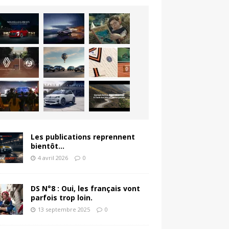
Les publications reprennent
bientôt…
4 avril 2026
0
DS N°8 : Oui, les français vont
parfois trop loin.
13 septembre 2025
0