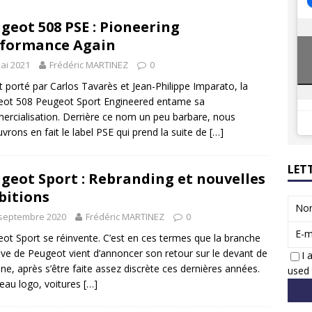
8 GTi : naissance d’une légende
ACTUS
geot 508 PSE : Pioneering
 Honda dévoile un spot publicitaire… confiné!
ACTUS
formance Again
ai 2021
Frédéric MARTINEZ
0
t porté par Carlos Tavarès et Jean-Philippe Imparato, la
ot 508 Peugeot Sport Engineered entame sa
rcialisation. Derrière ce nom un peu barbare, nous
vrons en fait le label PSE qui prend la suite de
[…]
LET
geot Sport : Rebranding et nouvelles
itions
No
 septembre 2020
Frédéric MARTINEZ
0
E-m
ot Sport se réinvente. C’est en ces termes que la branche
ive de Peugeot vient d’annoncer son retour sur le devant de
I 
ène, après s’être faite assez discrète ces dernières années.
used 
au logo, voitures
[…]