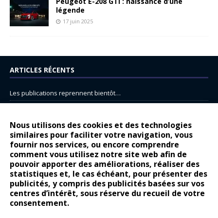
Peugeot E-208 GTi : naissance d’une
légende
17 juin 2025
ARTICLES RÉCENTS
Les publications reprennent bientôt…
DS N°8 : Oui, les français vont parfois trop loin.
14 juillet : nouveau film de marque pour Citroën
Nous utilisons des cookies et des technologies
similaires pour faciliter votre navigation, vous
Renault Espace : voyage, voyage…
fournir nos services, ou encore comprendre
Peugeot E-208 GTi : naissance d’une légende
comment vous utilisez notre site web afin de
pouvoir apporter des améliorations, réaliser des
statistiques et, le cas échéant, pour présenter des
COMMENTAIRES RÉCENTS
publicités, y compris des publicités basées sur vos
centres d’intérêt, sous réserve du recueil de votre
Bernard Dardart
dans
Dacia Sandero : pour les gens vrais
consentement.
Gilly
dans
Citroën ë-C3 : la révolution a commencé