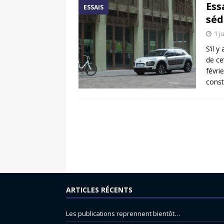
Ess
ESSAIS
séd
1 j
S’il 
de ce
févri
const
ARTICLES RÉCENTS
Les publications reprennent bientôt…