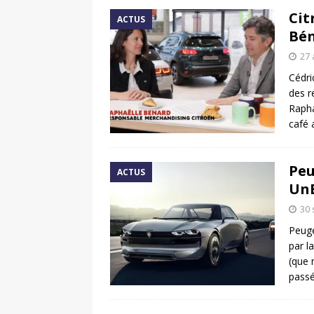
Cit
ACTUS
Bén
27 
Cédri
des r
Rapha
café 
Peu
ACTUS
UnB
30
Peuge
par l
(que 
passé