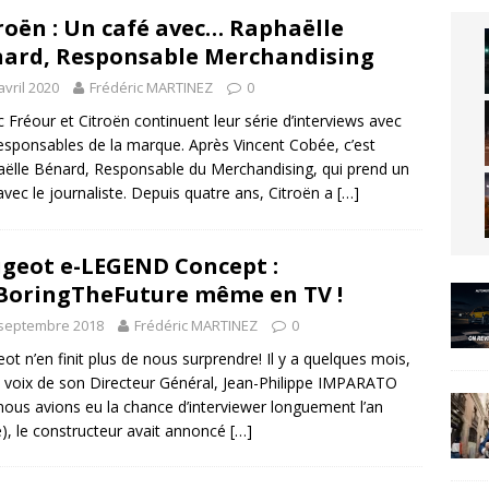
roën : Un café avec… Raphaëlle
ard, Responsable Merchandising
avril 2020
Frédéric MARTINEZ
0
c Fréour et Citroën continuent leur série d’interviews avec
esponsables de la marque. Après Vincent Cobée, c’est
ëlle Bénard, Responsable du Merchandising, qui prend un
avec le journaliste. Depuis quatre ans, Citroën a
[…]
geot e-LEGEND Concept :
oringTheFuture même en TV !
 septembre 2018
Frédéric MARTINEZ
0
ot n’en finit plus de nous surprendre! Il y a quelques mois,
a voix de son Directeur Général, Jean-Philippe IMPARATO
nous avions eu la chance d’interviewer longuement l’an
), le constructeur avait annoncé
[…]