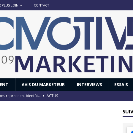
R PLUS LOIN
CONTACT
IENT
AVIS DU MARKETEUR
INTERVIEWS
ESSAIS
ions reprennent bientôt…
ACTUS
8 : Oui, les français vont parfois trop loin.
ACTUS
SUI
 : nouveau film de marque pour Citroën
AVIS DU MARKETEUR
ace : voyage, voyage…
ACTUS