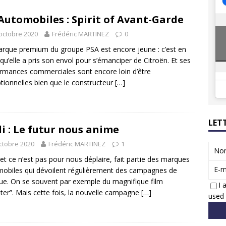
8 GTi : naissance d’une légende
ACTUS
Automobiles : Spirit of Avant-Garde
 Honda dévoile un spot publicitaire… confiné!
ACTUS
octobre 2020
Frédéric MARTINEZ
0
rque premium du groupe PSA est encore jeune : c’est en
qu’elle a pris son envol pour s’émanciper de Citroën. Et ses
rmances commerciales sont encore loin d’être
tionnelles bien que le constructeur
[…]
LET
i : Le futur nous anime
ctobre 2020
Frédéric MARTINEZ
1
No
 et ce n’est pas pour nous déplaire, fait partie des marques
E-m
obiles qui dévoilent régulièrement des campagnes de
e. On se souvent par exemple du magnifique film
I 
ter”. Mais cette fois, la nouvelle campagne
[…]
used 