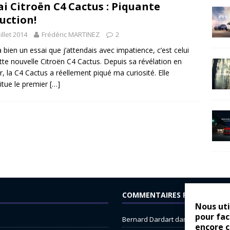
ai Citroën C4 Cactus : Piquante
uction!
uillet 2014
Frédéric MARTINEZ
2
y a bien un essai que j’attendais avec impatience, c’est celui
tte nouvelle Citroën C4 Cactus. Depuis sa révélation en
er, la C4 Cactus a réellement piqué ma curiosité. Elle
itue le premier
[…]
COMMENTAIRES RÉCENTS
Nous uti
pour fac
Bernard Dardart
dans
Dacia Sande
encore 