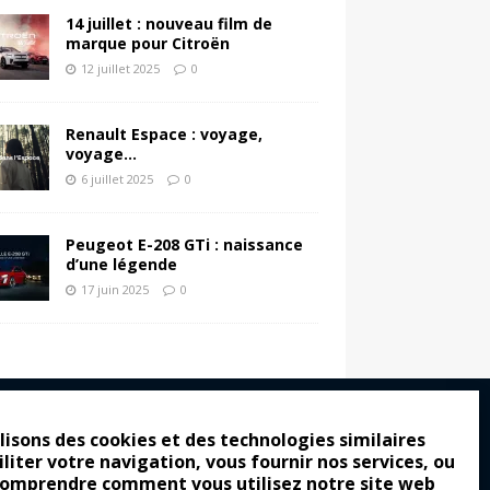
14 juillet : nouveau film de
marque pour Citroën
12 juillet 2025
0
Renault Espace : voyage,
voyage…
6 juillet 2025
0
Peugeot E-208 GTi : naissance
d’une légende
17 juin 2025
0
lisons des cookies et des technologies similaires
iliter votre navigation, vous fournir nos services, ou
ro : pour les gens vrais
comprendre comment vous utilisez notre site web