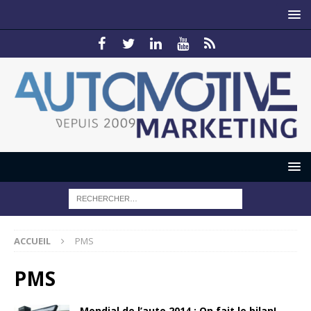
ACCUEIL
PMS
PMS
Mondial de l’auto 2014 : On fait le bilan!