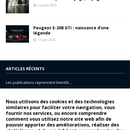
6 juillet 2025
Peugeot E-208 GTi : naissance d’une
légende
17 juin 2025
ARTICLES RÉCENTS
Les publications reprennent bientôt…
DS N°8 : Oui, les français vont parfois trop loin.
14 juillet : nouveau film de marque pour Citroën
Nous utilisons des cookies et des technologies
similaires pour faciliter votre navigation, vous
Renault Espace : voyage, voyage…
fournir nos services, ou encore comprendre
comment vous utilisez notre site web afin de
Peugeot E-208 GTi : naissance d’une légende
pouvoir apporter des améliorations, réaliser des