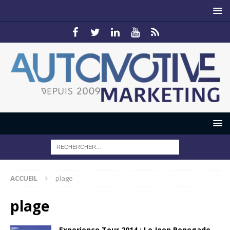
ACCUEIL
plage
plage
Experience Tour 2014 : Le Jeep Renegade