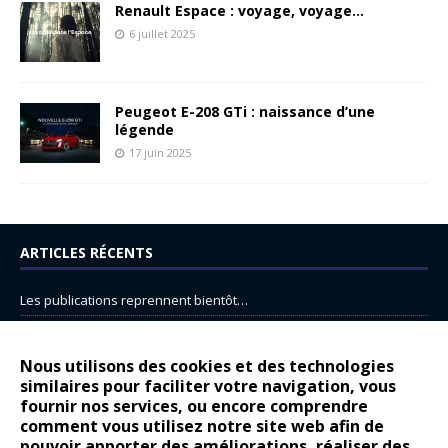
Renault Espace : voyage, voyage…
6 juillet 2025
Peugeot E-208 GTi : naissance d’une
légende
17 juin 2025
ARTICLES RÉCENTS
Les publications reprennent bientôt…
DS N°8 : Oui, les français vont parfois trop loin.
14 juillet : nouveau film de marque pour Citroën
Nous utilisons des cookies et des technologies
similaires pour faciliter votre navigation, vous
Renault Espace : voyage, voyage…
fournir nos services, ou encore comprendre
Peugeot E-208 GTi : naissance d’une légende
comment vous utilisez notre site web afin de
pouvoir apporter des améliorations, réaliser des