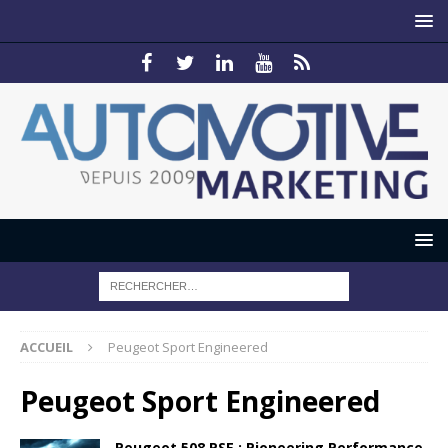
ACCUEIL
Peugeot Sport Engineered
Peugeot Sport Engineered
Peugeot 508 PSE : Pioneering Performance