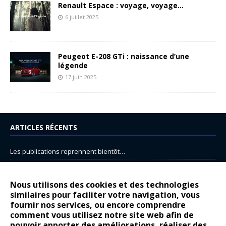
Renault Espace : voyage, voyage…
6 juillet 2025
Peugeot E-208 GTi : naissance d’une
légende
17 juin 2025
ARTICLES RÉCENTS
Les publications reprennent bientôt…
DS N°8 : Oui, les français vont parfois trop loin.
14 juillet : nouveau film de marque pour Citroën
Nous utilisons des cookies et des technologies
similaires pour faciliter votre navigation, vous
Renault Espace : voyage, voyage…
fournir nos services, ou encore comprendre
Peugeot E-208 GTi : naissance d’une légende
comment vous utilisez notre site web afin de
pouvoir apporter des améliorations, réaliser des