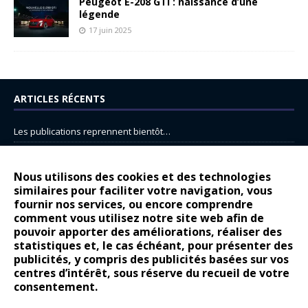
Peugeot E-208 GTi : naissance d’une
légende
17 juin 2025
ARTICLES RÉCENTS
Les publications reprennent bientôt…
DS N°8 : Oui, les français vont parfois trop loin.
14 juillet : nouveau film de marque pour Citroën
Nous utilisons des cookies et des technologies
similaires pour faciliter votre navigation, vous
Renault Espace : voyage, voyage…
fournir nos services, ou encore comprendre
Peugeot E-208 GTi : naissance d’une légende
comment vous utilisez notre site web afin de
pouvoir apporter des améliorations, réaliser des
statistiques et, le cas échéant, pour présenter des
COMMENTAIRES RÉCENTS
publicités, y compris des publicités basées sur vos
centres d’intérêt, sous réserve du recueil de votre
Bernard Dardart
dans
Dacia Sandero : pour les gens vrais
consentement.
Gilly
dans
Citroën ë-C3 : la révolution a commencé