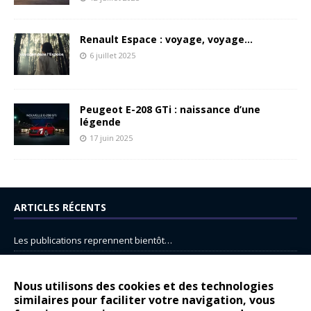
Renault Espace : voyage, voyage…
6 juillet 2025
Peugeot E-208 GTi : naissance d’une
légende
17 juin 2025
ARTICLES RÉCENTS
Les publications reprennent bientôt…
DS N°8 : Oui, les français vont parfois trop loin.
14 juillet : nouveau film de marque pour Citroën
Nous utilisons des cookies et des technologies
similaires pour faciliter votre navigation, vous
Renault Espace : voyage, voyage…