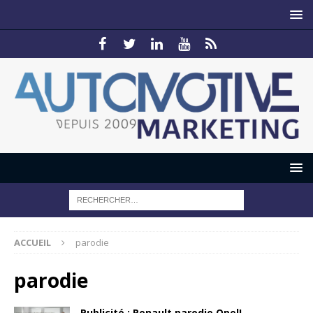
ACCUEIL
parodie
parodie
Publicité : Renault parodie Opel!