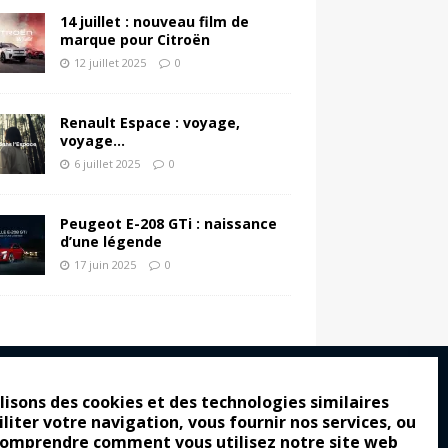
14 juillet : nouveau film de
marque pour Citroën
12 juillet 2025
0
Renault Espace : voyage,
voyage…
6 juillet 2025
0
Peugeot E-208 GTi : naissance
d’une légende
17 juin 2025
0
lisons des cookies et des technologies similaires
iliter votre navigation, vous fournir nos services, ou
ro : pour les gens vrais
comprendre comment vous utilisez notre site web