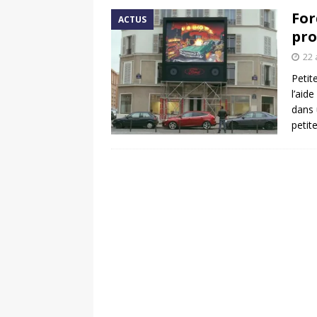
For
ACTUS
pro
22 
Petit
l’aid
dans 
petit