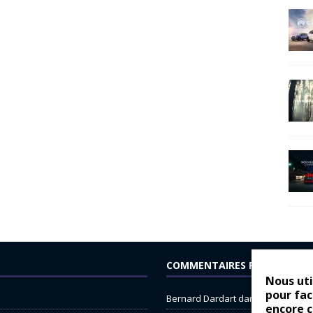
COMMENTAIRES RÉCENTS
Nous uti
pour fac
Bernard Dardart
dans
Dacia Sande
encore 