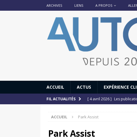
ARCHIVES
LIENS
A PROPOS
ALLE
ACCUEIL
ACTUS
EXPÉRIENCE CL
[ 4 avril 2026 ]
Les publicat
FIL ACTUALITÉS
[ 13 septembre 2025 ]
DS N°
ACCUEIL
Park Assist
[ 12 juillet 2025 ]
14 juillet
[ 6 juillet 2025 ]
Renault Esp
Park Assist