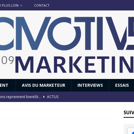
R PLUS LOIN
CONTACT
IENT
AVIS DU MARKETEUR
INTERVIEWS
ESSAIS
ions reprennent bientôt…
ACTUS
8 : Oui, les français vont parfois trop loin.
ACTUS
SUI
 : nouveau film de marque pour Citroën
AVIS DU MARKETEUR
ace : voyage, voyage…
ACTUS