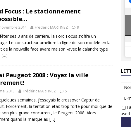
8 GTi : naissance d’une légende
ACTUS
d Focus : Le stationnement
 Honda dévoile un spot publicitaire… confiné!
ACTUS
ossible…
 novembre 2014
Frédéric MARTINEZ
9
fêter ses 3 ans de carrière, la Ford Focus s’offre un
lage. Le constructeur améliore la ligne de son modèle en la
t de la nouvelle face avant maison -avec la calandre type
n
[…]
LET
ai Peugeot 2008 : Voyez la ville
rement!
No
mai 2013
Frédéric MARTINEZ
5
E-m
a quelques semaines, j’essayais le crossover Captur de
lt. Forcément, la tentation était trop forte pour moi que de
I 
r son plus grand concurrent, le Peugeot 2008. Alors
used 
ément quand la marque au
[…]