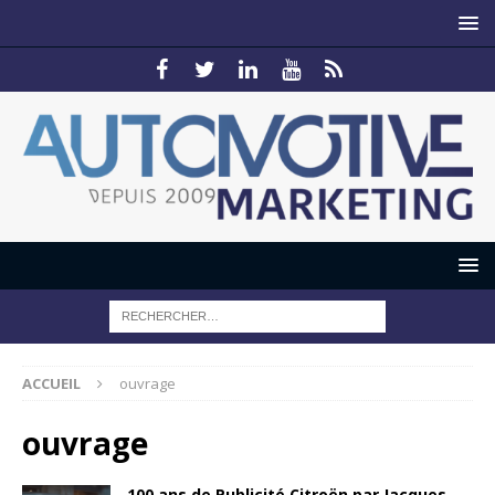
ACCUEIL
ouvrage
ouvrage
100 ans de Publicité Citroën par Jacques