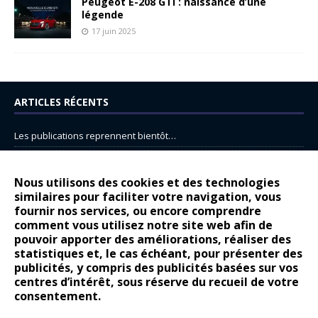
Peugeot E-208 GTi : naissance d’une
légende
17 juin 2025
ARTICLES RÉCENTS
Les publications reprennent bientôt…
DS N°8 : Oui, les français vont parfois trop loin.
14 juillet : nouveau film de marque pour Citroën
Nous utilisons des cookies et des technologies
similaires pour faciliter votre navigation, vous
Renault Espace : voyage, voyage…
fournir nos services, ou encore comprendre
Peugeot E-208 GTi : naissance d’une légende
comment vous utilisez notre site web afin de
pouvoir apporter des améliorations, réaliser des
statistiques et, le cas échéant, pour présenter des
COMMENTAIRES RÉCENTS
publicités, y compris des publicités basées sur vos
centres d’intérêt, sous réserve du recueil de votre
Bernard Dardart
dans
Dacia Sandero : pour les gens vrais
consentement.
Gilly
dans
Citroën ë-C3 : la révolution a commencé