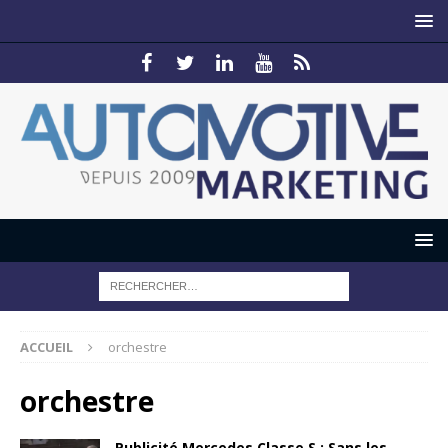
ACCUEIL
orchestre
orchestre
Publicité Mercedes Classe S : Sans les