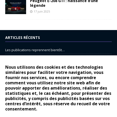
Peugeot E-208 GTi : naissance d’une
légende
17 juin 2025
ARTICLES RÉCENTS
Les publications reprennent bientôt…
DS N°8 : Oui, les français vont parfois trop loin.
14 juillet : nouveau film de marque pour Citroën
Nous utilisons des cookies et des technologies
similaires pour faciliter votre navigation, vous
Renault Espace : voyage, voyage…
fournir nos services, ou encore comprendre
Peugeot E-208 GTi : naissance d’une légende
comment vous utilisez notre site web afin de
pouvoir apporter des améliorations, réaliser des
statistiques et, le cas échéant, pour présenter des
COMMENTAIRES RÉCENTS
publicités, y compris des publicités basées sur vos
centres d’intérêt, sous réserve du recueil de votre
Bernard Dardart
dans
Dacia Sandero : pour les gens vrais
consentement.
Gilly
dans
Citroën ë-C3 : la révolution a commencé