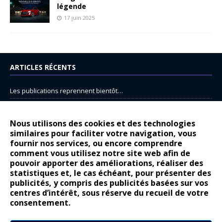
légende
17 juin 2025
ARTICLES RÉCENTS
Les publications reprennent bientôt…
DS N°8 : Oui, les français vont parfois trop loin.
14 juillet : nouveau film de marque pour Citroën
Nous utilisons des cookies et des technologies
similaires pour faciliter votre navigation, vous
Renault Espace : voyage, voyage…
fournir nos services, ou encore comprendre
Peugeot E-208 GTi : naissance d’une légende
comment vous utilisez notre site web afin de
pouvoir apporter des améliorations, réaliser des
statistiques et, le cas échéant, pour présenter des
COMMENTAIRES RÉCENTS
publicités, y compris des publicités basées sur vos
centres d’intérêt, sous réserve du recueil de votre
Bernard Dardart
dans
Dacia Sandero : pour les gens vrais
consentement.
Gilly
dans
Citroën ë-C3 : la révolution a commencé