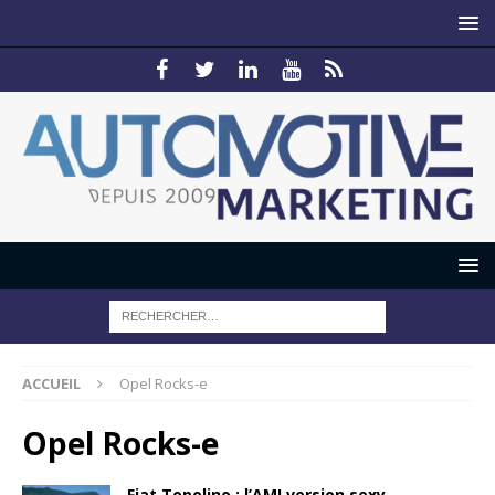
ACCUEIL
Opel Rocks-e
Opel Rocks-e
Fiat Topolino : l’AMI version sexy