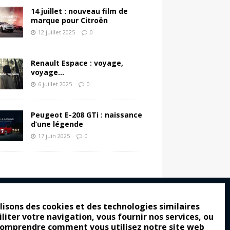
14 juillet : nouveau film de
marque pour Citroën
12 juillet 2025
0
Renault Espace : voyage,
voyage…
6 juillet 2025
0
Peugeot E-208 GTi : naissance
d’une légende
17 juin 2025
0
lisons des cookies et des technologies similaires
iliter votre navigation, vous fournir nos services, ou
ro : pour les gens vrais
comprendre comment vous utilisez notre site web