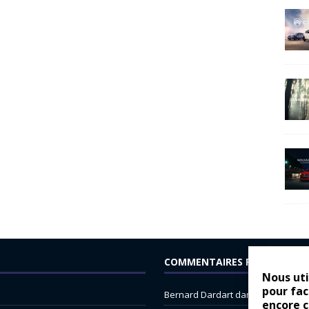
COMMENTAIRES RÉCENTS
Nous uti
pour fac
Bernard Dardart
dans
Dacia Sande
encore 