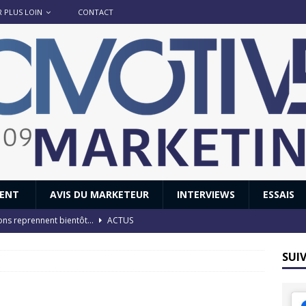
R PLUS LOIN
CONTACT
IENT
AVIS DU MARKETEUR
INTERVIEWS
ESSAIS
ions reprennent bientôt…
ACTUS
8 : Oui, les français vont parfois trop loin.
ACTUS
SUI
 : nouveau film de marque pour Citroën
AVIS DU MARKETEUR
ace : voyage, voyage…
ACTUS