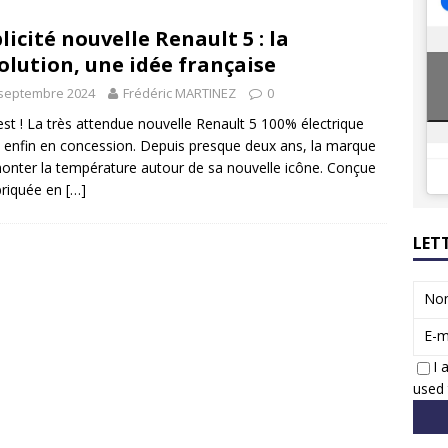
8 GTi : naissance d’une légende
ACTUS
licité nouvelle Renault 5 : la
 Honda dévoile un spot publicitaire… confiné!
ACTUS
olution, une idée française
 septembre 2024
Frédéric MARTINEZ
0
est ! La très attendue nouvelle Renault 5 100% électrique
e enfin en concession. Depuis presque deux ans, la marque
monter la température autour de sa nouvelle icône. Conçue
briquée en
[…]
LET
No
E-m
I 
used 