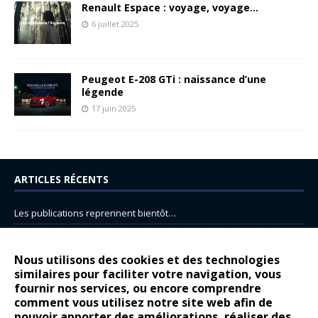
Renault Espace : voyage, voyage…
6 juillet 2025
Peugeot E-208 GTi : naissance d’une
légende
17 juin 2025
ARTICLES RÉCENTS
Les publications reprennent bientôt…
DS N°8 : Oui, les français vont parfois trop loin.
14 juillet : nouveau film de marque pour Citroën
Nous utilisons des cookies et des technologies
similaires pour faciliter votre navigation, vous
Renault Espace : voyage, voyage…
fournir nos services, ou encore comprendre
Peugeot E-208 GTi : naissance d’une légende
comment vous utilisez notre site web afin de
pouvoir apporter des améliorations, réaliser des