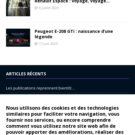
Renault Espace : voyage, voyage…
6 juillet 2025
Peugeot E-208 GTi : naissance d’une
légende
17 juin 2025
ARTICLES RÉCENTS
Les publications reprennent bientôt…
DS N°8 : Oui, les français vont parfois trop loin.
14 juillet : nouveau film de marque pour Citroën
Nous utilisons des cookies et des technologies
similaires pour faciliter votre navigation, vous
Renault Espace : voyage, voyage…
fournir nos services, ou encore comprendre
Peugeot E-208 GTi : naissance d’une légende
comment vous utilisez notre site web afin de
pouvoir apporter des améliorations, réaliser des