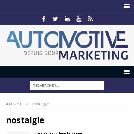
ACCUEIL
nostalgie
nostalgie
Fiat 500 : “Simply More”