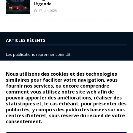
légende
17 juin 2025
ARTICLES RÉCENTS
Les publications reprennent bientôt…
DS N°8 : Oui, les français vont parfois trop loin.
14 juillet : nouveau film de marque pour Citroën
Nous utilisons des cookies et des technologies
similaires pour faciliter votre navigation, vous
Renault Espace : voyage, voyage…
fournir nos services, ou encore comprendre
Peugeot E-208 GTi : naissance d’une légende
comment vous utilisez notre site web afin de
pouvoir apporter des améliorations, réaliser des
statistiques et, le cas échéant, pour présenter des
COMMENTAIRES RÉCENTS
publicités, y compris des publicités basées sur vos
centres d’intérêt, sous réserve du recueil de votre
Bernard Dardart
dans
Dacia Sandero : pour les gens vrais
consentement.
Gilly
dans
Citroën ë-C3 : la révolution a commencé