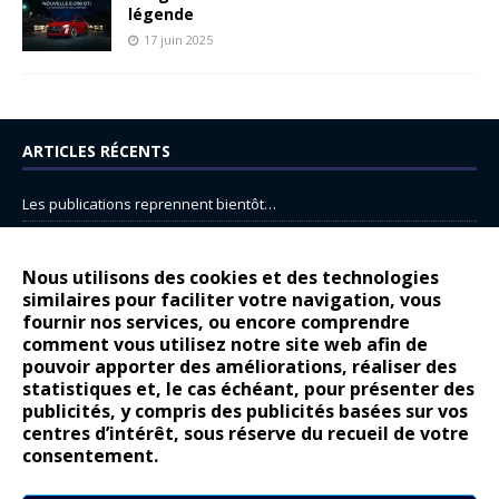
légende
17 juin 2025
ARTICLES RÉCENTS
Les publications reprennent bientôt…
DS N°8 : Oui, les français vont parfois trop loin.
14 juillet : nouveau film de marque pour Citroën
Nous utilisons des cookies et des technologies
similaires pour faciliter votre navigation, vous
Renault Espace : voyage, voyage…
fournir nos services, ou encore comprendre
Peugeot E-208 GTi : naissance d’une légende
comment vous utilisez notre site web afin de
pouvoir apporter des améliorations, réaliser des
statistiques et, le cas échéant, pour présenter des
COMMENTAIRES RÉCENTS
publicités, y compris des publicités basées sur vos
centres d’intérêt, sous réserve du recueil de votre
Bernard Dardart
dans
Dacia Sandero : pour les gens vrais
consentement.
Gilly
dans
Citroën ë-C3 : la révolution a commencé