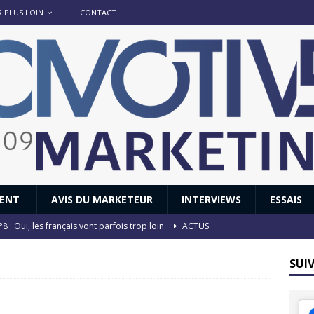
R PLUS LOIN
CONTACT
IENT
AVIS DU MARKETEUR
INTERVIEWS
ESSAIS
8 : Oui, les français vont parfois trop loin.
ACTUS
 : nouveau film de marque pour Citroën
AVIS DU MARKETEUR
SUI
ace : voyage, voyage…
ACTUS
8 GTi : naissance d’une légende
ACTUS