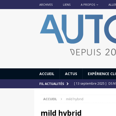
ARCHIVES
LIENS
A PROPOS
ALLE
ACCUEIL
ACTUS
EXPÉRIENCE CL
[ 13 septembre 2025 ]
DS N°
FIL ACTUALITÉS
[ 12 juillet 2025 ]
14 juillet
ACCUEIL
mild hybrid
[ 6 juillet 2025 ]
Renault Esp
[ 17 juin 2025 ]
Peugeot E-20
mild hybrid