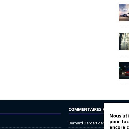
COMMENTAIRES RÉCENTS
Nous uti
pour fac
Bernard Dardart
dans
Dacia Sande
encore 