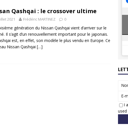
 Honda dévoile un spot publicitaire… confiné!
ACTUS
san Qashqai : le crossover ultime
ions reprennent bientôt…
ACTUS
uillet 2021
Frédéric MARTINEZ
0
oisième génération du Nissan Qashqai vient d’arriver sur le
é. Il s’agit d’un renouvellement important pour le japonais.
shqai est, en effet, son modèle le plus vendu en Europe. Ce
eau Nissan Qashqai
[…]
LET
No
E-m
I 
used 