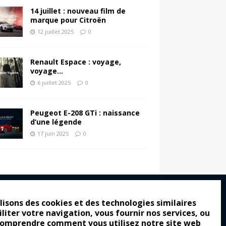
14 juillet : nouveau film de
marque pour Citroën
12 juillet 2025
0
Renault Espace : voyage,
voyage…
6 juillet 2025
0
Peugeot E-208 GTi : naissance
d’une légende
17 juin 2025
0
lisons des cookies et des technologies similaires
iliter votre navigation, vous fournir nos services, ou
ro : pour les gens vrais
comprendre comment vous utilisez notre site web