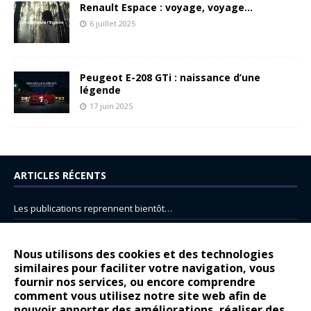
Renault Espace : voyage, voyage…
6 juillet 2025
Peugeot E-208 GTi : naissance d’une
légende
17 juin 2025
ARTICLES RÉCENTS
Les publications reprennent bientôt…
DS N°8 : Oui, les français vont parfois trop loin.
14 juillet : nouveau film de marque pour Citroën
Nous utilisons des cookies et des technologies
similaires pour faciliter votre navigation, vous
Renault Espace : voyage, voyage…
fournir nos services, ou encore comprendre
Peugeot E-208 GTi : naissance d’une légende
comment vous utilisez notre site web afin de
pouvoir apporter des améliorations, réaliser des