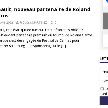
8 GTi : naissance d’une légende
ACTUS
ault, nouveau partenaire de Roland
 Honda dévoile un spot publicitaire… confiné!
ACTUS
ros
avril 2022
Frédéric MARTINEZ
0
rs, ce n’était qu’une rumeur. C’est désormais officiel :
lt devient partenaire premium du tournoi de Roland Garros.
rque s’est désengagée du Festival de Cannes pour
ntrer sa stratégie de sponsoring sur le
[…]
LET
No
E-m
I 
used 