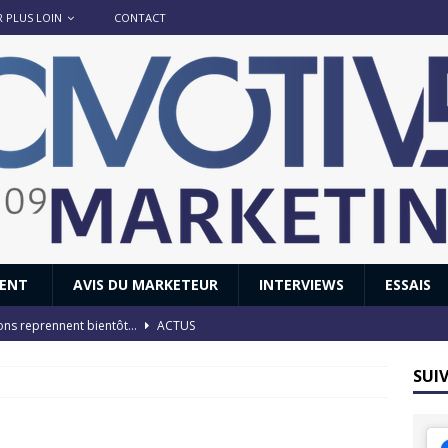
R PLUS LOIN
CONTACT
IENT
AVIS DU MARKETEUR
INTERVIEWS
ESSAIS
ions reprennent bientôt…
ACTUS
8 : Oui, les français vont parfois trop loin.
ACTUS
SUI
 : nouveau film de marque pour Citroën
AVIS DU MARKETEUR
ace : voyage, voyage…
ACTUS