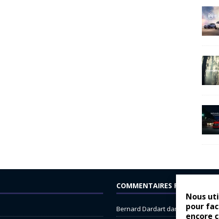
COMMENTAIRES RÉCENTS
Nous uti
pour fac
Bernard Dardart
dans
Dacia Sande
encore 