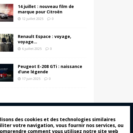
14 juillet : nouveau film de
marque pour Citroën
12 juillet 2025
0
Renault Espace : voyage,
voyage…
6 juillet 2025
0
Peugeot E-208 GTi : naissance
d’une légende
17 juin 2025
0
lisons des cookies et des technologies similaires
iliter votre navigation, vous fournir nos services, ou
ro : pour les gens vrais
comprendre comment vous utilisez notre site web