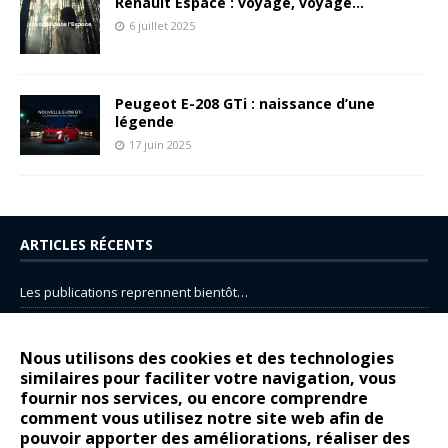
Renault Espace : voyage, voyage…
6 juillet 2025
Peugeot E-208 GTi : naissance d’une
légende
17 juin 2025
ARTICLES RÉCENTS
Les publications reprennent bientôt…
DS N°8 : Oui, les français vont parfois trop loin.
14 juillet : nouveau film de marque pour Citroën
Nous utilisons des cookies et des technologies
similaires pour faciliter votre navigation, vous
Renault Espace : voyage, voyage…
fournir nos services, ou encore comprendre
Peugeot E-208 GTi : naissance d’une légende
comment vous utilisez notre site web afin de
pouvoir apporter des améliorations, réaliser des