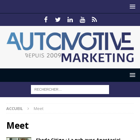
ACCUEIL
Meet
Meet
Skoda Citigo : La pub avec Anastacia!