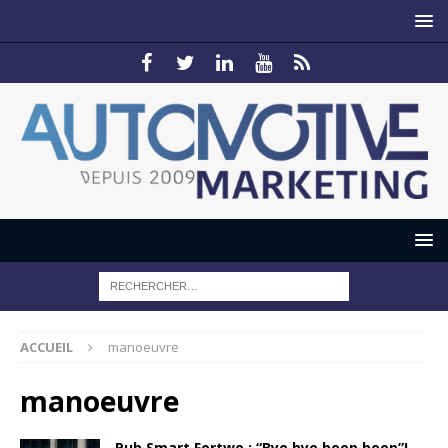
ACCUEIL
manoeuvre
manoeuvre
Pub Smart Fortwo : “Bye bye beep beep”!