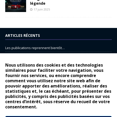
légende
17 juin 2025
ARTICLES RÉCENTS
Les publications reprennent bientôt…
DS N°8 : Oui, les français vont parfois trop loin.
14 juillet : nouveau film de marque pour Citroën
Nous utilisons des cookies et des technologies
similaires pour faciliter votre navigation, vous
Renault Espace : voyage, voyage…
fournir nos services, ou encore comprendre
Peugeot E-208 GTi : naissance d’une légende
comment vous utilisez notre site web afin de
pouvoir apporter des améliorations, réaliser des
statistiques et, le cas échéant, pour présenter des
COMMENTAIRES RÉCENTS
publicités, y compris des publicités basées sur vos
centres d’intérêt, sous réserve du recueil de votre
Bernard Dardart
dans
Dacia Sandero : pour les gens vrais
consentement.
Gilly
dans
Citroën ë-C3 : la révolution a commencé