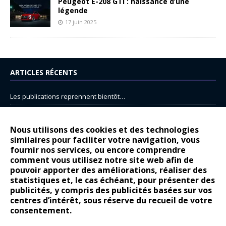
Peugeot E-208 GTi : naissance d’une
légende
17 juin 2025
ARTICLES RÉCENTS
Les publications reprennent bientôt…
DS N°8 : Oui, les français vont parfois trop loin.
14 juillet : nouveau film de marque pour Citroën
Nous utilisons des cookies et des technologies
similaires pour faciliter votre navigation, vous
Renault Espace : voyage, voyage…
fournir nos services, ou encore comprendre
Peugeot E-208 GTi : naissance d’une légende
comment vous utilisez notre site web afin de
pouvoir apporter des améliorations, réaliser des
statistiques et, le cas échéant, pour présenter des
COMMENTAIRES RÉCENTS
publicités, y compris des publicités basées sur vos
centres d’intérêt, sous réserve du recueil de votre
Bernard Dardart
dans
Dacia Sandero : pour les gens vrais
consentement.
Gilly
dans
Citroën ë-C3 : la révolution a commencé