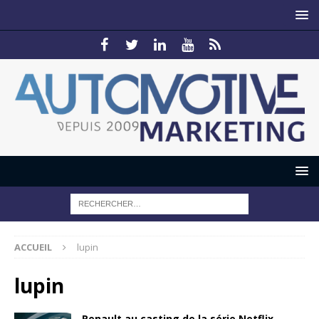
ACCUEIL
lupin
lupin
Renault au casting de la série Netflix