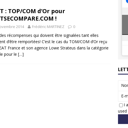
8 GTi : naissance d’une légende
ACTUS
T : TOP/COM d’Or pour
 Honda dévoile un spot publicitaire… confiné!
ACTUS
ATSECOMPARE.COM !
novembre 2014
Frédéric MARTINEZ
0
a des récompenses qui doivent être signalées tant elles
ent d’être remportées! C’est le cas du TOM/COM d’Or reçu
EAT France et son agence Lowe Strateus dans la catégorie
ale pour le
[…]
LET
No
E-m
I 
used 