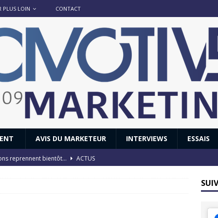
R PLUS LOIN
CONTACT
IENT
AVIS DU MARKETEUR
INTERVIEWS
ESSAIS
ions reprennent bientôt…
ACTUS
8 : Oui, les français vont parfois trop loin.
ACTUS
SUI
 : nouveau film de marque pour Citroën
AVIS DU MARKETEUR
ace : voyage, voyage…
ACTUS