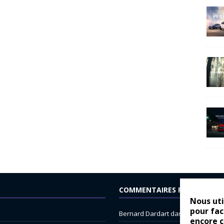
COMMENTAIRES RÉCENTS
Nous uti
pour fac
Bernard Dardart
dans
Dacia Sande
encore 