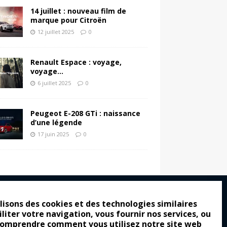
14 juillet : nouveau film de
marque pour Citroën
12 juillet 2025
0
Renault Espace : voyage,
voyage…
6 juillet 2025
0
Peugeot E-208 GTi : naissance
d’une légende
17 juin 2025
0
lisons des cookies et des technologies similaires
iliter votre navigation, vous fournir nos services, ou
ro : pour les gens vrais
comprendre comment vous utilisez notre site web