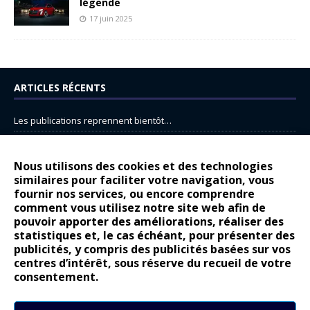
légende
17 juin 2025
ARTICLES RÉCENTS
Les publications reprennent bientôt…
DS N°8 : Oui, les français vont parfois trop loin.
14 juillet : nouveau film de marque pour Citroën
Nous utilisons des cookies et des technologies
similaires pour faciliter votre navigation, vous
Renault Espace : voyage, voyage…
fournir nos services, ou encore comprendre
Peugeot E-208 GTi : naissance d’une légende
comment vous utilisez notre site web afin de
pouvoir apporter des améliorations, réaliser des
statistiques et, le cas échéant, pour présenter des
COMMENTAIRES RÉCENTS
publicités, y compris des publicités basées sur vos
centres d’intérêt, sous réserve du recueil de votre
Bernard Dardart
dans
Dacia Sandero : pour les gens vrais
consentement.
Gilly
dans
Citroën ë-C3 : la révolution a commencé