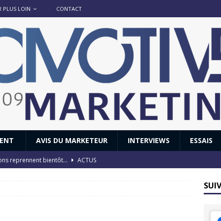
R PLUS LOIN
CONTACT
IENT
AVIS DU MARKETEUR
INTERVIEWS
ESSAIS
ions reprennent bientôt…
ACTUS
8 : Oui, les français vont parfois trop loin.
ACTUS
SUI
 : nouveau film de marque pour Citroën
AVIS DU MARKETEUR
ace : voyage, voyage…
ACTUS