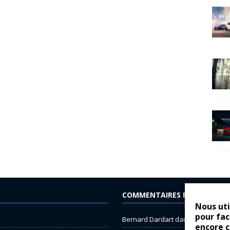
COMMENTAIRES RÉCENTS
Nous uti
pour fac
Bernard Dardart
dans
Dacia Sande
encore 