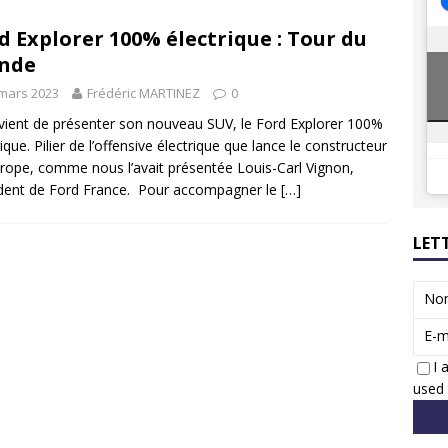
8 GTi : naissance d’une légende
ACTUS
d Explorer 100% électrique : Tour du
 Honda dévoile un spot publicitaire… confiné!
ACTUS
nde
mars 2023
Frédéric MARTINEZ
0
vient de présenter son nouveau SUV, le Ford Explorer 100%
rique. Pilier de l’offensive électrique que lance le constructeur
rope, comme nous l’avait présentée Louis-Carl Vignon,
dent de Ford France. Pour accompagner le
[…]
LET
No
E-m
I 
used 