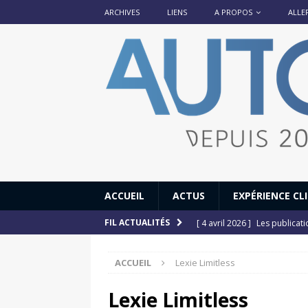
ARCHIVES
LIENS
A PROPOS
ALLE
ACCUEIL
ACTUS
EXPÉRIENCE CL
[ 4 avril 2026 ]
Les publicat
FIL ACTUALITÉS
[ 13 septembre 2025 ]
DS N°
ACCUEIL
Lexie Limitless
[ 12 juillet 2025 ]
14 juillet
[ 6 juillet 2025 ]
Renault Esp
Lexie Limitless