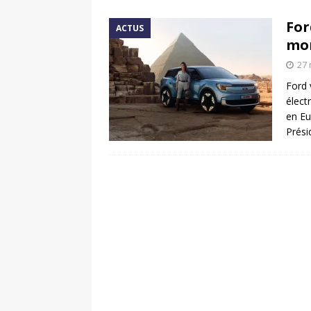
[ 17 juin 2025 ]
Peugeot E-20
For
ACTUS
[ 11 avril 2020 ]
#StayHome :
mo
27 
Ford 
élect
en Eu
Prési