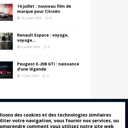
14 juillet : nouveau film de
marque pour Citroën
12 juillet 2025
0
Renault Espace : voyage,
voyage…
6 juillet 2025
0
Peugeot E-208 GTi : naissance
d’une légende
17 juin 2025
0
lisons des cookies et des technologies similaires
iliter votre navigation, vous fournir nos services, ou
ro : pour les gens vrais
comprendre comment vous utilisez notre site web