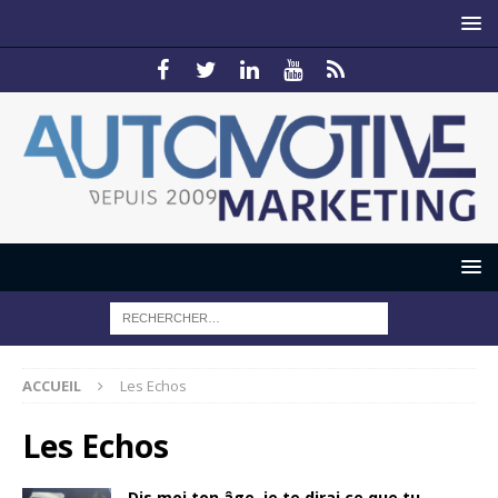
ACCUEIL
Les Echos
Les Echos
Dis moi ton âge, je te dirai ce que tu