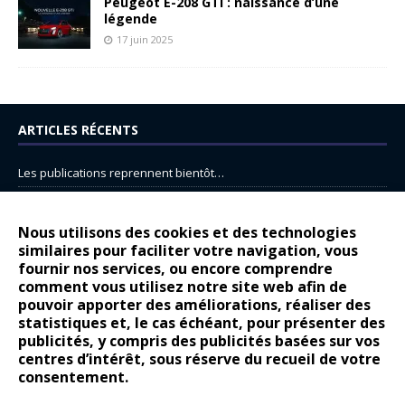
Peugeot E-208 GTi : naissance d’une
légende
17 juin 2025
ARTICLES RÉCENTS
Les publications reprennent bientôt…
DS N°8 : Oui, les français vont parfois trop loin.
14 juillet : nouveau film de marque pour Citroën
Nous utilisons des cookies et des technologies
similaires pour faciliter votre navigation, vous
Renault Espace : voyage, voyage…
fournir nos services, ou encore comprendre
Peugeot E-208 GTi : naissance d’une légende
comment vous utilisez notre site web afin de
pouvoir apporter des améliorations, réaliser des
statistiques et, le cas échéant, pour présenter des
COMMENTAIRES RÉCENTS
publicités, y compris des publicités basées sur vos
centres d’intérêt, sous réserve du recueil de votre
Bernard Dardart
dans
Dacia Sandero : pour les gens vrais
consentement.
Gilly
dans
Citroën ë-C3 : la révolution a commencé