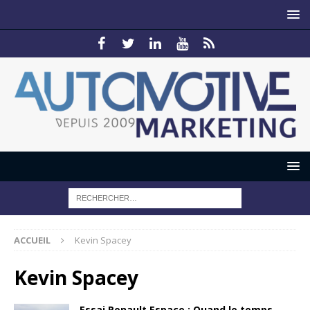
ACCUEIL
Kevin Spacey
Kevin Spacey
Essai Renault Espace : Quand le temps