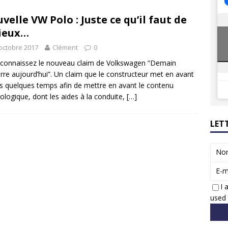
8 GTi : naissance d’une légende
ACTUS
velle VW Polo : Juste ce qu’il faut de
 Honda dévoile un spot publicitaire… confiné!
ACTUS
ieux…
octobre 2017
Clément
0
connaissez le nouveau claim de Volkswagen “Demain
re aujourd’hui”. Un claim que le constructeur met en avant
s quelques temps afin de mettre en avant le contenu
ologique, dont les aides à la conduite,
[…]
LET
No
E-m
I 
used 