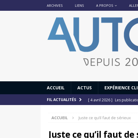
ARCHIVES
LIENS
A PROPOS
ALLE
ACCUEIL
ACTUS
EXPÉRIENCE CL
[ 4 avril 2026 ]
Les publicat
FIL ACTUALITÉS
[ 13 septembre 2025 ]
DS N°
ACCUEIL
Juste ce qu’il faut de sérieux
[ 12 juillet 2025 ]
14 juillet
[ 6 juillet 2025 ]
Renault Esp
Juste ce qu’il faut de