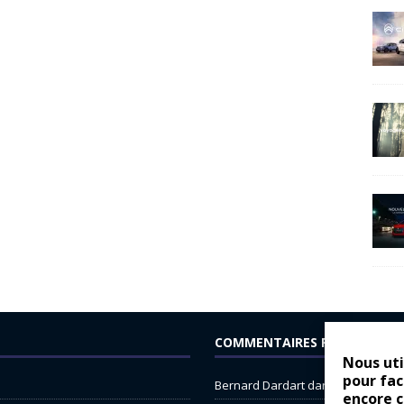
COMMENTAIRES RÉCENTS
Nous uti
pour fac
Bernard Dardart
dans
Dacia Sande
encore 