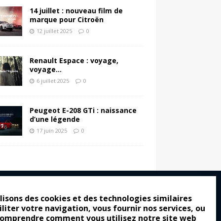
14 juillet : nouveau film de
marque pour Citroën
12 juillet 2025
0
Renault Espace : voyage,
voyage…
6 juillet 2025
0
Peugeot E-208 GTi : naissance
d’une légende
17 juin 2025
0
lisons des cookies et des technologies similaires
iliter votre navigation, vous fournir nos services, ou
ro : pour les gens vrais
comprendre comment vous utilisez notre site web