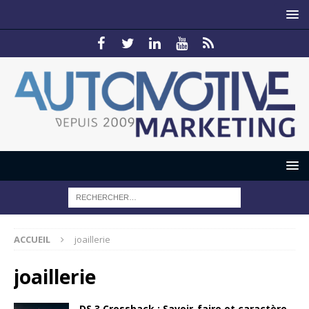
ACCUEIL
joaillerie
joaillerie
DS 3 Crossback : Savoir-faire et caractère