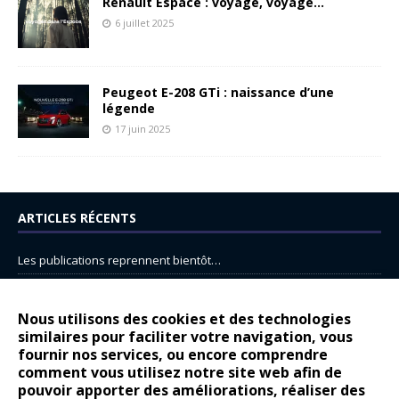
Renault Espace : voyage, voyage…
6 juillet 2025
Peugeot E-208 GTi : naissance d’une
légende
17 juin 2025
ARTICLES RÉCENTS
Les publications reprennent bientôt…
DS N°8 : Oui, les français vont parfois trop loin.
14 juillet : nouveau film de marque pour Citroën
Nous utilisons des cookies et des technologies
similaires pour faciliter votre navigation, vous
Renault Espace : voyage, voyage…
fournir nos services, ou encore comprendre
Peugeot E-208 GTi : naissance d’une légende
comment vous utilisez notre site web afin de
pouvoir apporter des améliorations, réaliser des