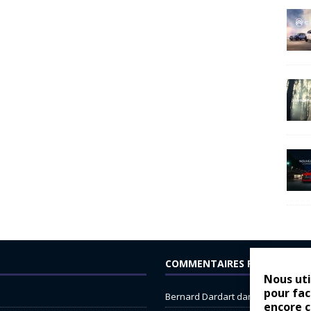
COMMENTAIRES RÉCENTS
Nous uti
pour fac
Bernard Dardart
dans
Dacia Sande
encore 