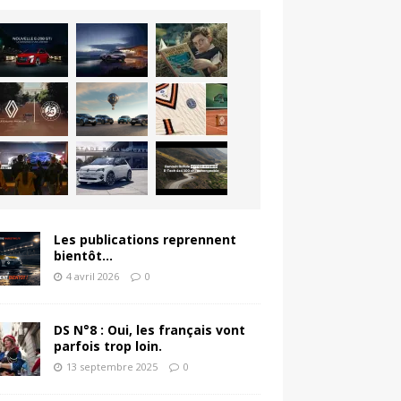
Les publications reprennent
bientôt…
4 avril 2026
0
DS N°8 : Oui, les français vont
parfois trop loin.
13 septembre 2025
0