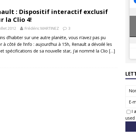
8 GTi : naissance d’une légende
ACTUS
ault : Dispositif interactif exclusif
 Honda dévoile un spot publicitaire… confiné!
ACTUS
r la Clio 4!
uillet 2012
Frédéric MARTINEZ
3
ns d’habiter sur une autre planète, vous n’avez pas pu
r à côté de l’info : aujourd’hui à 15h, Renault a dévoilé les
s et spécifications de sa nouvelle star, j’ai nommé la Clio
[…]
LET
No
E-m
I 
used 