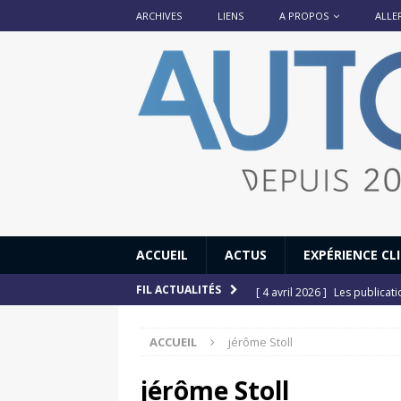
ARCHIVES
LIENS
A PROPOS
ALLE
ACCUEIL
ACTUS
EXPÉRIENCE CL
[ 4 avril 2026 ]
Les publicat
FIL ACTUALITÉS
[ 13 septembre 2025 ]
DS N°
ACCUEIL
jérôme Stoll
[ 12 juillet 2025 ]
14 juillet
[ 6 juillet 2025 ]
Renault Esp
jérôme Stoll