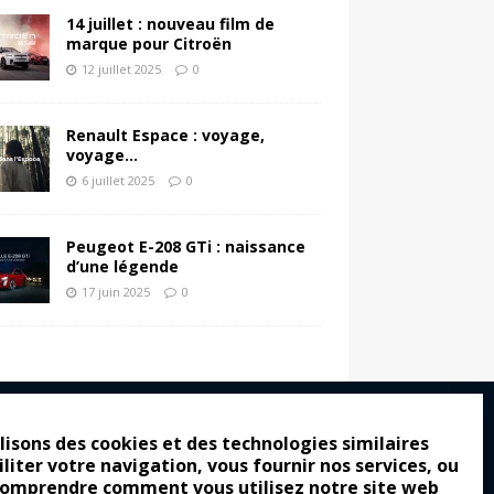
14 juillet : nouveau film de
marque pour Citroën
12 juillet 2025
0
Renault Espace : voyage,
voyage…
6 juillet 2025
0
Peugeot E-208 GTi : naissance
d’une légende
17 juin 2025
0
lisons des cookies et des technologies similaires
iliter votre navigation, vous fournir nos services, ou
ro : pour les gens vrais
comprendre comment vous utilisez notre site web