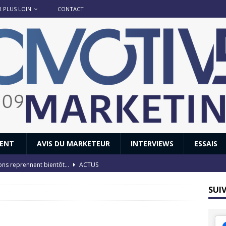
R PLUS LOIN
CONTACT
IENT
AVIS DU MARKETEUR
INTERVIEWS
ESSAIS
ions reprennent bientôt…
ACTUS
8 : Oui, les français vont parfois trop loin.
ACTUS
SUI
 : nouveau film de marque pour Citroën
AVIS DU MARKETEUR
ace : voyage, voyage…
ACTUS