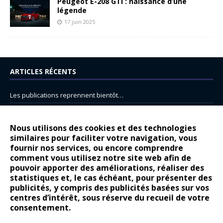
Peugeot E-208 GTi : naissance d’une
légende
17 juin 2025
ARTICLES RÉCENTS
Les publications reprennent bientôt…
DS N°8 : Oui, les français vont parfois trop loin.
14 juillet : nouveau film de marque pour Citroën
Nous utilisons des cookies et des technologies
similaires pour faciliter votre navigation, vous
Renault Espace : voyage, voyage…
fournir nos services, ou encore comprendre
Peugeot E-208 GTi : naissance d’une légende
comment vous utilisez notre site web afin de
pouvoir apporter des améliorations, réaliser des
statistiques et, le cas échéant, pour présenter des
COMMENTAIRES RÉCENTS
publicités, y compris des publicités basées sur vos
centres d’intérêt, sous réserve du recueil de votre
Bernard Dardart
dans
Dacia Sandero : pour les gens vrais
consentement.
Gilly
dans
Citroën ë-C3 : la révolution a commencé