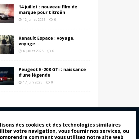
14 juillet : nouveau film de
marque pour Citroën
12 juillet 2025
0
Renault Espace : voyage,
voyage…
6 juillet 2025
0
Peugeot E-208 GTi : naissance
d’une légende
17 juin 2025
0
lisons des cookies et des technologies similaires
iliter votre navigation, vous fournir nos services, ou
ro : pour les gens vrais
comprendre comment vous utilisez notre site web