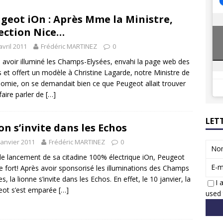
8 GTi : naissance d’une légende
ACTUS
geot iOn : Après Mme la Ministre,
 Honda dévoile un spot publicitaire… confiné!
ACTUS
ection Nice…
avril 2011
Frédéric MARTINEZ
0
 avoir illuminé les Champs-Elysées, envahi la page web des
 et offert un modèle à Christine Lagarde, notre Ministre de
nomie, on se demandait bien ce que Peugeot allait trouver
faire parler de
[…]
LET
Ion s’invite dans les Echos
janvier 2011
Frédéric MARTINEZ
0
No
le lancement de sa citadine 100% électrique iOn, Peugeot
E-m
e fort! Après avoir sponsorisé les illuminations des Champs
s, la lionne s’invite dans les Echos. En effet, le 10 janvier, la
I 
eot s’est emparée
[…]
used 