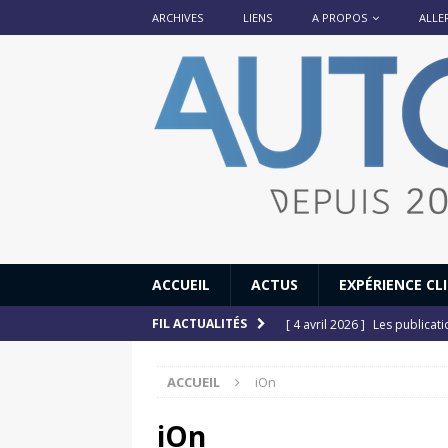
ARCHIVES
LIENS
A PROPOS
ALLE
ACCUEIL
ACTUS
EXPÉRIENCE CL
[ 4 avril 2026 ]
Les publicat
FIL ACTUALITÉS
[ 13 septembre 2025 ]
DS N°
ACCUEIL
iOn
[ 12 juillet 2025 ]
14 juillet
[ 6 juillet 2025 ]
Renault Esp
iOn