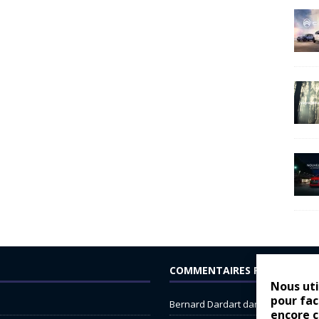
COMMENTAIRES RÉCENTS
Nous uti
pour fac
Bernard Dardart
dans
Dacia Sande
encore 