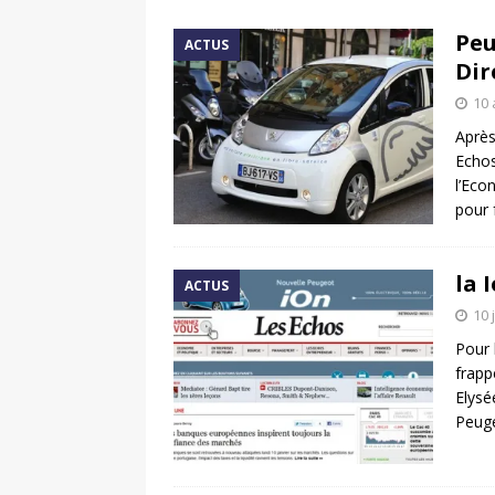
[ 17 juin 2025 ]
Peugeot E-20
Peu
ACTUS
[ 11 avril 2020 ]
#StayHome :
Dir
10 
Après
Echos
l’Eco
pour 
la 
ACTUS
10 
Pour 
frapp
Elysée
Peug