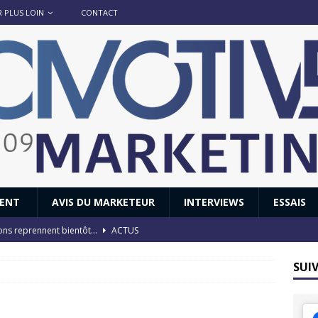
R PLUS LOIN
CONTACT
IENT
AVIS DU MARKETEUR
INTERVIEWS
ESSAIS
ions reprennent bientôt…
ACTUS
8 : Oui, les français vont parfois trop loin.
ACTUS
SUI
 : nouveau film de marque pour Citroën
AVIS DU MARKETEUR
ace : voyage, voyage…
ACTUS