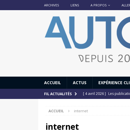
ARCHIVES
LIENS
A PROPOS
ALLE
ACCUEIL
ACTUS
EXPÉRIENCE CL
[ 4 avril 2026 ]
Les publicat
FIL ACTUALITÉS
[ 13 septembre 2025 ]
DS N°
ACCUEIL
internet
[ 12 juillet 2025 ]
14 juillet
[ 6 juillet 2025 ]
Renault Esp
internet