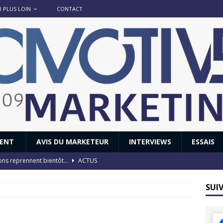
R PLUS LOIN
CONTACT
IENT
AVIS DU MARKETEUR
INTERVIEWS
ESSAIS
ions reprennent bientôt…
ACTUS
8 : Oui, les français vont parfois trop loin.
ACTUS
SUI
 : nouveau film de marque pour Citroën
AVIS DU MARKETEUR
ace : voyage, voyage…
ACTUS