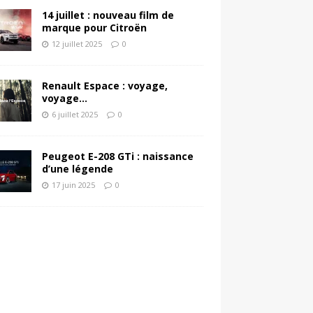
14 juillet : nouveau film de
marque pour Citroën
12 juillet 2025
0
Renault Espace : voyage,
voyage…
6 juillet 2025
0
Peugeot E-208 GTi : naissance
d’une légende
17 juin 2025
0