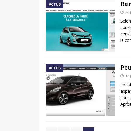
Ren
ACTUS
24 
Selon
Ebuzz
const
le co
Peu
ACTUS
12 
La fu
appar
const
Après