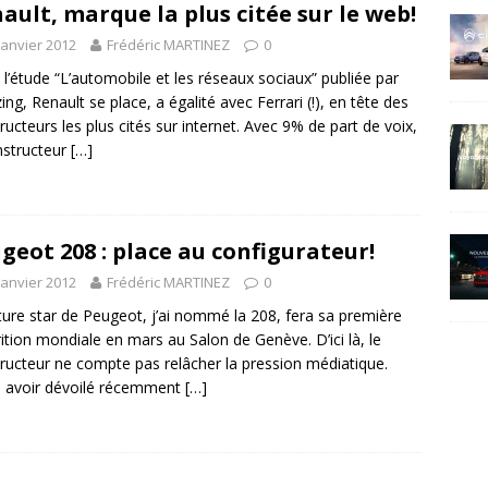
ault, marque la plus citée sur le web!
janvier 2012
Frédéric MARTINEZ
0
 l’étude “L’automobile et les réseaux sociaux” publiée par
ing, Renault se place, a égalité avec Ferrari (!), en tête des
ructeurs les plus cités sur internet. Avec 9% de part de voix,
nstructeur
[…]
geot 208 : place au configurateur!
janvier 2012
Frédéric MARTINEZ
0
ture star de Peugeot, j’ai nommé la 208, fera sa première
ition mondiale en mars au Salon de Genève. D’ici là, le
ructeur ne compte pas relâcher la pression médiatique.
 avoir dévoilé récemment
[…]