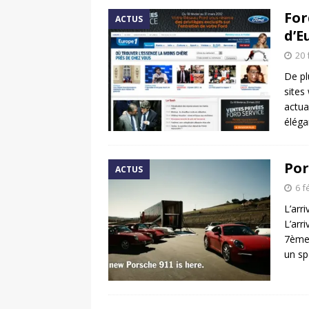
For
ACTUS
d’E
20 
De pl
sites
actua
élég
Por
ACTUS
6 f
L’arr
L’arr
7ème 
un sp