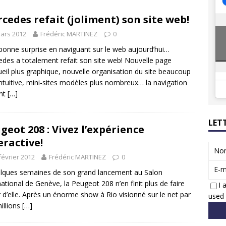
8 GTi : naissance d’une légende
ACTUS
cedes refait (joliment) son site web!
 Honda dévoile un spot publicitaire… confiné!
ACTUS
ars 2012
Frédéric MARTINEZ
0
bonne surprise en naviguant sur le web aujourd’hui…
des a totalement refait son site web! Nouvelle page
ueil plus graphique, nouvelle organisation du site beaucoup
intuitive, mini-sites modèles plus nombreux… la navigation
ent
[…]
LET
geot 208 : Vivez l’expérience
eractive!
No
février 2012
Frédéric MARTINEZ
0
E-m
lques semaines de son grand lancement au Salon
national de Genève, la Peugeot 208 n’en finit plus de faire
I 
r d’elle. Après un énorme show à Rio visionné sur le net par
used 
illions
[…]