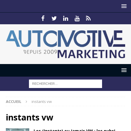
ACCUEIL
instants vw
instants vw
Les (Instants) ou Jamais VW : les pubs!