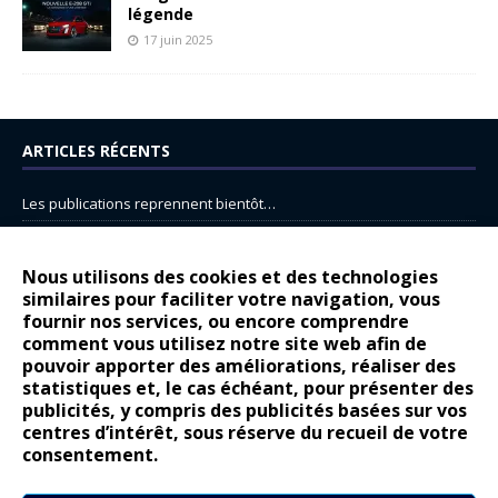
légende
17 juin 2025
ARTICLES RÉCENTS
Les publications reprennent bientôt…
DS N°8 : Oui, les français vont parfois trop loin.
14 juillet : nouveau film de marque pour Citroën
Nous utilisons des cookies et des technologies
similaires pour faciliter votre navigation, vous
Renault Espace : voyage, voyage…
fournir nos services, ou encore comprendre
Peugeot E-208 GTi : naissance d’une légende
comment vous utilisez notre site web afin de
pouvoir apporter des améliorations, réaliser des
statistiques et, le cas échéant, pour présenter des
COMMENTAIRES RÉCENTS
publicités, y compris des publicités basées sur vos
centres d’intérêt, sous réserve du recueil de votre
Bernard Dardart
dans
Dacia Sandero : pour les gens vrais
consentement.
Gilly
dans
Citroën ë-C3 : la révolution a commencé