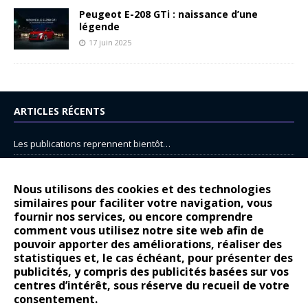
Peugeot E-208 GTi : naissance d’une
légende
17 juin 2025
ARTICLES RÉCENTS
Les publications reprennent bientôt…
DS N°8 : Oui, les français vont parfois trop loin.
14 juillet : nouveau film de marque pour Citroën
Nous utilisons des cookies et des technologies
similaires pour faciliter votre navigation, vous
Renault Espace : voyage, voyage…
fournir nos services, ou encore comprendre
Peugeot E-208 GTi : naissance d’une légende
comment vous utilisez notre site web afin de
pouvoir apporter des améliorations, réaliser des
statistiques et, le cas échéant, pour présenter des
COMMENTAIRES RÉCENTS
publicités, y compris des publicités basées sur vos
centres d’intérêt, sous réserve du recueil de votre
Bernard Dardart
dans
Dacia Sandero : pour les gens vrais
consentement.