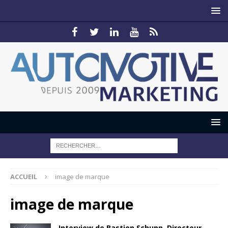
ACCUEIL
image de marque
image de marque
Interview de Bastien Schupp, Directeur