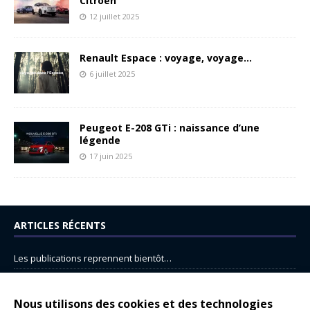
Citroën
12 juillet 2025
Renault Espace : voyage, voyage…
6 juillet 2025
Peugeot E-208 GTi : naissance d’une
légende
17 juin 2025
ARTICLES RÉCENTS
Les publications reprennent bientôt…
DS N°8 : Oui, les français vont parfois trop loin.
14 juillet : nouveau film de marque pour Citroën
Nous utilisons des cookies et des technologies