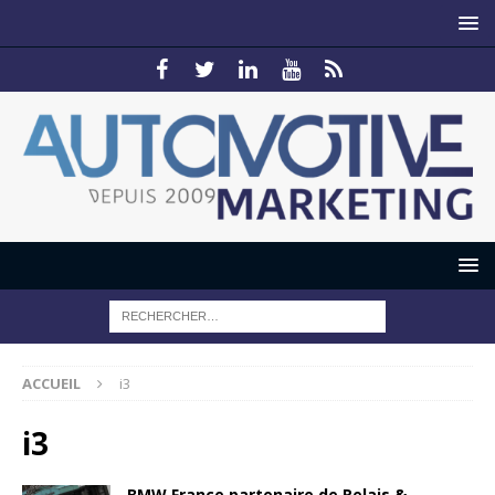
ACCUEIL
i3
i3
BMW France partenaire de Relais &