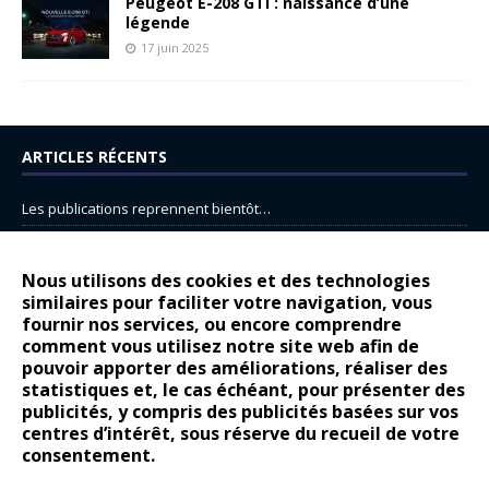
Peugeot E-208 GTi : naissance d’une
légende
17 juin 2025
ARTICLES RÉCENTS
Les publications reprennent bientôt…
DS N°8 : Oui, les français vont parfois trop loin.
14 juillet : nouveau film de marque pour Citroën
Nous utilisons des cookies et des technologies
similaires pour faciliter votre navigation, vous
Renault Espace : voyage, voyage…
fournir nos services, ou encore comprendre
Peugeot E-208 GTi : naissance d’une légende
comment vous utilisez notre site web afin de
pouvoir apporter des améliorations, réaliser des
statistiques et, le cas échéant, pour présenter des
COMMENTAIRES RÉCENTS
publicités, y compris des publicités basées sur vos
centres d’intérêt, sous réserve du recueil de votre
Bernard Dardart
dans
Dacia Sandero : pour les gens vrais
consentement.
Gilly
dans
Citroën ë-C3 : la révolution a commencé