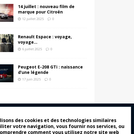
14 juillet : nouveau film de
marque pour Citroën
12 juillet 2025
0
Renault Espace : voyage,
voyage…
6 juillet 2025
0
Peugeot E-208 GTi : naissance
d’une légende
17 juin 2025
0
lisons des cookies et des technologies similaires
iliter votre navigation, vous fournir nos services, ou
ro : pour les gens vrais
comprendre comment vous utilisez notre site web