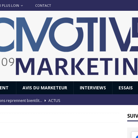
R PLUS LOIN
CONTACT
IENT
AVIS DU MARKETEUR
INTERVIEWS
ESSAIS
ions reprennent bientôt…
ACTUS
8 : Oui, les français vont parfois trop loin.
ACTUS
SUI
 : nouveau film de marque pour Citroën
AVIS DU MARKETEUR
ace : voyage, voyage…
ACTUS