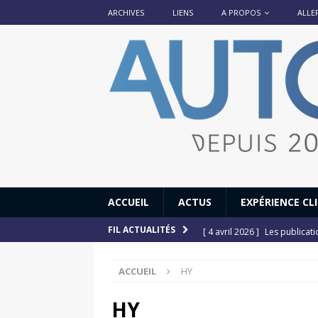
ARCHIVES
LIENS
A PROPOS
ALLE
ACCUEIL
ACTUS
EXPÉRIENCE CL
[ 4 avril 2026 ]
Les publicat
FIL ACTUALITÉS
[ 13 septembre 2025 ]
DS N°
ACCUEIL
HY
[ 12 juillet 2025 ]
14 juillet
[ 6 juillet 2025 ]
Renault Esp
HY