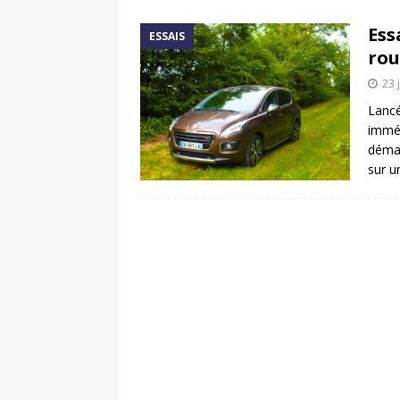
[ 17 juin 2025 ]
Peugeot E-20
Ess
ESSAIS
[ 11 avril 2020 ]
#StayHome :
rou
23 
Lancé
imméd
démar
sur u