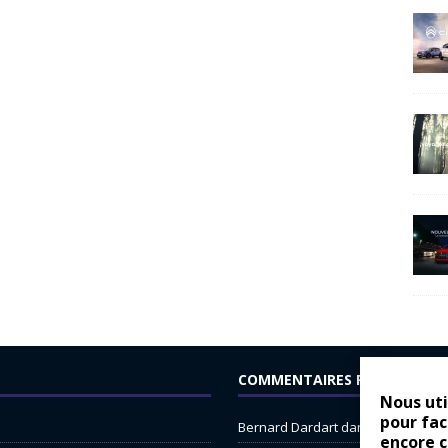
COMMENTAIRES RÉCENTS
Nous uti
pour fac
Bernard Dardart
dans
Dacia Sande
encore 