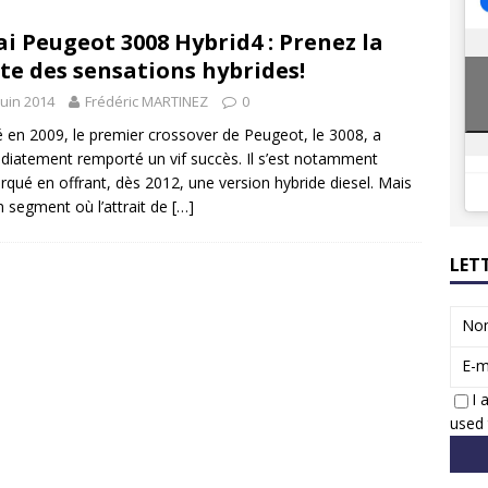
8 GTi : naissance d’une légende
ACTUS
ai Peugeot 3008 Hybrid4 : Prenez la
 Honda dévoile un spot publicitaire… confiné!
ACTUS
te des sensations hybrides!
juin 2014
Frédéric MARTINEZ
0
 en 2009, le premier crossover de Peugeot, le 3008, a
iatement remporté un vif succès. Il s’est notamment
qué en offrant, dès 2012, une version hybride diesel. Mais
n segment où l’attrait de
[…]
LET
No
E-m
I 
used 