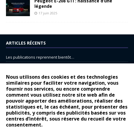
Peugeot E-208 GTi : naissance d’une
légende
17 juin 2025
ARTICLES RÉCENTS
Les publications reprennent bientôt…
DS N°8 : Oui, les français vont parfois trop loin.
14 juillet : nouveau film de marque pour Citroën
Nous utilisons des cookies et des technologies
similaires pour faciliter votre navigation, vous
Renault Espace : voyage, voyage…
fournir nos services, ou encore comprendre
Peugeot E-208 GTi : naissance d’une légende
comment vous utilisez notre site web afin de
pouvoir apporter des améliorations, réaliser des
statistiques et, le cas échéant, pour présenter des
COMMENTAIRES RÉCENTS
publicités, y compris des publicités basées sur vos
centres d’intérêt, sous réserve du recueil de votre
Bernard Dardart
dans
Dacia Sandero : pour les gens vrais
consentement.
Gilly
dans
Citroën ë-C3 : la révolution a commencé