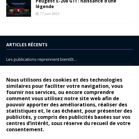
Peugeot E-208 GTi : naissance d’une
légende
17 juin 2025
ARTICLES RÉCENTS
Les publications reprennent bientôt…
DS N°8 : Oui, les français vont parfois trop loin.
14 juillet : nouveau film de marque pour Citroën
Nous utilisons des cookies et des technologies
similaires pour faciliter votre navigation, vous
Renault Espace : voyage, voyage…
fournir nos services, ou encore comprendre
Peugeot E-208 GTi : naissance d’une légende
comment vous utilisez notre site web afin de
pouvoir apporter des améliorations, réaliser des
statistiques et, le cas échéant, pour présenter des
COMMENTAIRES RÉCENTS
publicités, y compris des publicités basées sur vos
centres d’intérêt, sous réserve du recueil de votre
Bernard Dardart
dans
Dacia Sandero : pour les gens vrais
consentement.
Gilly
dans
Citroën ë-C3 : la révolution a commencé