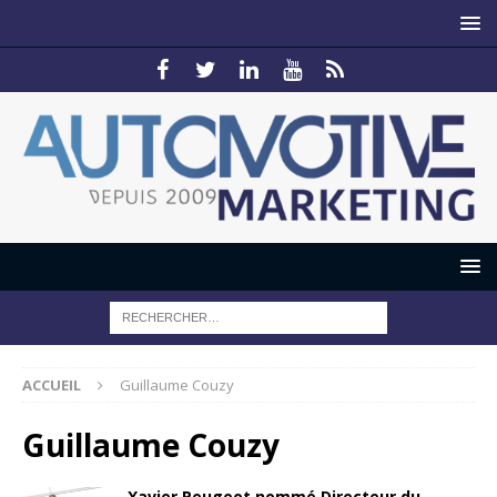
ACCUEIL
Guillaume Couzy
Guillaume Couzy
Xavier Peugeot nommé Directeur du