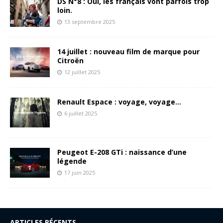
DS N°8 : Oui, les français vont parfois trop
loin.
13 septembre 2025
14 juillet : nouveau film de marque pour
Citroën
12 juillet 2025
Renault Espace : voyage, voyage…
6 juillet 2025
Peugeot E-208 GTi : naissance d’une
légende
17 juin 2025
ARTICLES RÉCENTS