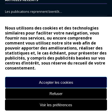
Les publications reprennent bientôt…
DS N°8 : Oui, les français vont parfois trop loin.
14 juillet : nouveau film de marque pour Citroën
Nous utilisons des cookies et des technologies
similaires pour faciliter votre navigation, vous
Renault Espace : voyage, voyage…
fournir nos services, ou encore comprendre
comment vous utilisez notre site web afin de
Peugeot E-208 GTi : naissance d’une légende
pouvoir apporter des améliorations, réaliser des
statistiques et, le cas échéant, pour présenter des
COMMENTAIRES RÉCENTS
publicités, y compris des publicités basées sur vos
centres d’intérêt, sous réserve du recueil de votre
Bernard Dardart
dans
Dacia Sandero : pour les gens vrais
consentement.
Gilly
dans
Citroën ë-C3 : la révolution a commencé
gyo
dans
Alpine A290 : L’irrésistible attraction de la légèreté
Accepter les cookies
leroy
dans
Lancia Ypsilon : naturellement envoûtante ?
Refuser
maria
dans
Nouvelle Opel Corsa : Yes of Corsa !
Voir les préférences
Site réalisé par
Alexandre Hamed