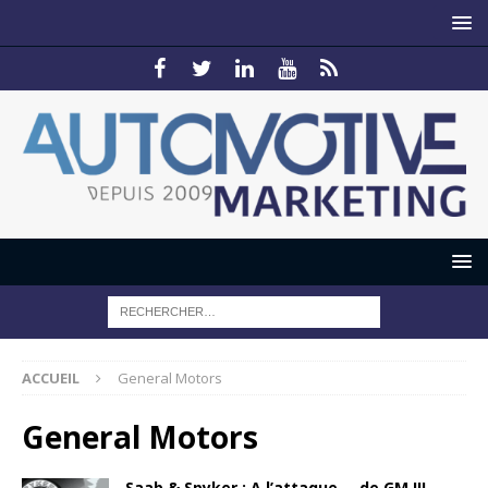
ACCUEIL
General Motors
General Motors
Saab & Spyker : A l’attaque…. de GM !!!