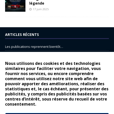
légende
17 juin 2025
ARTICLES RÉCENTS
Les publications reprennent bientôt…
DS N°8 : Oui, les français vont parfois trop loin.
14 juillet : nouveau film de marque pour Citroën
Nous utilisons des cookies et des technologies
similaires pour faciliter votre navigation, vous
Renault Espace : voyage, voyage…
fournir nos services, ou encore comprendre
Peugeot E-208 GTi : naissance d’une légende
comment vous utilisez notre site web afin de
pouvoir apporter des améliorations, réaliser des
statistiques et, le cas échéant, pour présenter des
COMMENTAIRES RÉCENTS
publicités, y compris des publicités basées sur vos
centres d’intérêt, sous réserve du recueil de votre
Bernard Dardart
dans
Dacia Sandero : pour les gens vrais
consentement.
Gilly
dans
Citroën ë-C3 : la révolution a commencé