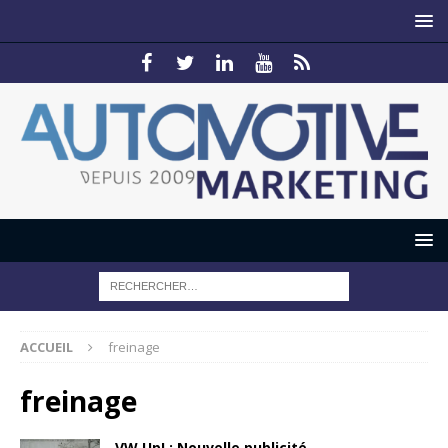
ACCUEIL
freinage
freinage
VW Up! : Nouvelle publicité