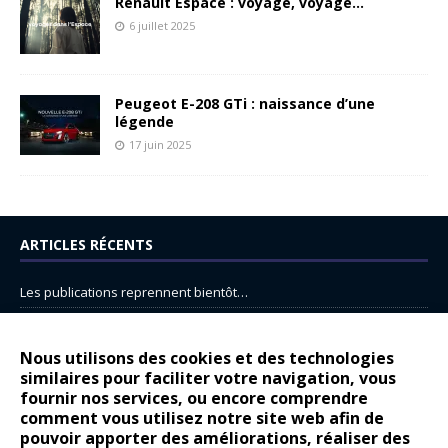
Renault Espace : voyage, voyage…
6 juillet 2025
Peugeot E-208 GTi : naissance d’une
légende
17 juin 2025
ARTICLES RÉCENTS
Les publications reprennent bientôt…
DS N°8 : Oui, les français vont parfois trop loin.
14 juillet : nouveau film de marque pour Citroën
Nous utilisons des cookies et des technologies
similaires pour faciliter votre navigation, vous
Renault Espace : voyage, voyage…
fournir nos services, ou encore comprendre
comment vous utilisez notre site web afin de
Peugeot E-208 GTi : naissance d’une légende
pouvoir apporter des améliorations, réaliser des