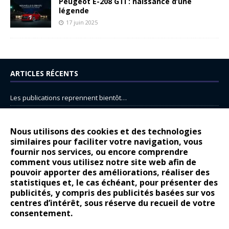
Peugeot E-208 GTi : naissance d’une
légende
17 juin 2025
ARTICLES RÉCENTS
Les publications reprennent bientôt…
DS N°8 : Oui, les français vont parfois trop loin.
14 juillet : nouveau film de marque pour Citroën
Nous utilisons des cookies et des technologies
similaires pour faciliter votre navigation, vous
Renault Espace : voyage, voyage…
fournir nos services, ou encore comprendre
Peugeot E-208 GTi : naissance d’une légende
comment vous utilisez notre site web afin de
pouvoir apporter des améliorations, réaliser des
statistiques et, le cas échéant, pour présenter des
COMMENTAIRES RÉCENTS
publicités, y compris des publicités basées sur vos
centres d’intérêt, sous réserve du recueil de votre
Bernard Dardart
dans
Dacia Sandero : pour les gens vrais
consentement.
Gilly
dans
Citroën ë-C3 : la révolution a commencé