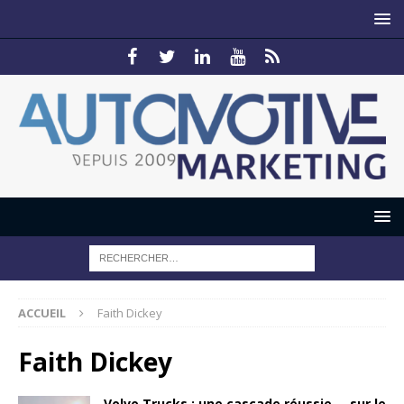
ACCUEIL
Faith Dickey
Faith Dickey
Volvo Trucks : une cascade réussie…. sur le