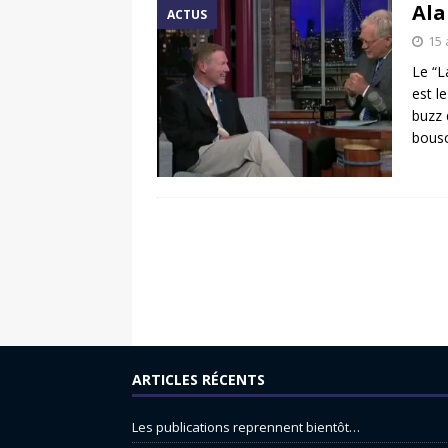
Ala
ACTUS
15 
Le “L
est l
buzz 
bousc
ARTICLES RÉCENTS
Les publications reprennent bientôt…