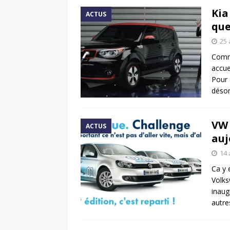
Kia
ACTUS
que
25 
Comme
accue
Pour 
désor
VW 
ACTUS
auj
14 
Ca y 
Volk
inaug
autre