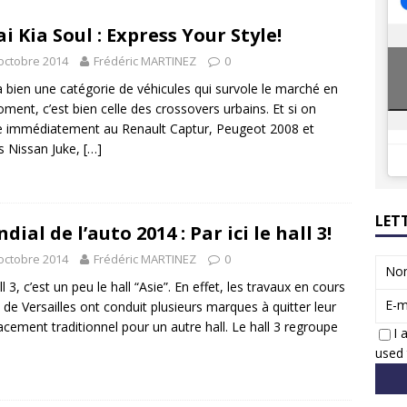
8 GTi : naissance d’une légende
ACTUS
ai Kia Soul : Express Your Style!
 Honda dévoile un spot publicitaire… confiné!
ACTUS
octobre 2014
Frédéric MARTINEZ
0
y a bien une catégorie de véhicules qui survole le marché en
ment, c’est bien celle des crossovers urbains. Et si on
 immédiatement au Renault Captur, Peugeot 2008 et
s Nissan Juke,
[…]
LET
dial de l’auto 2014 : Par ici le hall 3!
octobre 2014
Frédéric MARTINEZ
0
No
l 3, c’est un peu le hall “Asie”. En effet, les travaux en cours
E-m
 de Versailles ont conduit plusieurs marques à quitter leur
cement traditionnel pour un autre hall. Le hall 3 regroupe
I 
used 