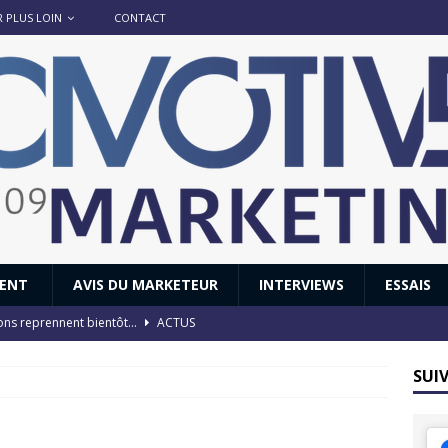
R PLUS LOIN
CONTACT
IENT
AVIS DU MARKETEUR
INTERVIEWS
ESSAIS
ions reprennent bientôt…
ACTUS
8 : Oui, les français vont parfois trop loin.
ACTUS
SUI
 : nouveau film de marque pour Citroën
AVIS DU MARKETEUR
ace : voyage, voyage…
ACTUS