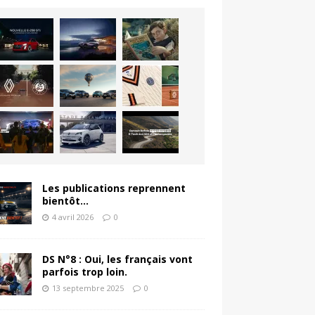
Les publications reprennent
bientôt…
4 avril 2026
0
DS N°8 : Oui, les français vont
parfois trop loin.
13 septembre 2025
0