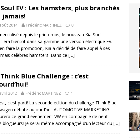
 Soul EV : Les hamsters, plus branchés
 jamais!
août 2014
Frédéric MARTINEZ
0
rcialisé depuis le printemps, le nouveau Kia Soul
illera bientôt dans sa gamme une version électrique EV.
en faire la promotion, Kia a décidé de faire appel à ses
mais célèbres hamsters. Dans ce
[…]
Think Blue Challenge : c’est
ourd’hui!
avril 2012
Frédéric MARTINEZ
1
est, c’est parti! La seconde édition du challenge Think Blue
swagen débute aujourd’hui! AUTOMOTIVE MARKETING
urera ce grand événement VW en compagnie de neuf
s blogueurs! Je serai même accompagné d’un lecteur du
[…]