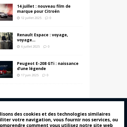
14 juillet : nouveau film de
marque pour Citroën
12 juillet 2025
0
Renault Espace : voyage,
voyage…
6 juillet 2025
0
Peugeot E-208 GTi : naissance
d’une légende
17 juin 2025
0
lisons des cookies et des technologies similaires
iliter votre navigation, vous fournir nos services, ou
ro : pour les gens vrais
comprendre comment vous utilisez notre site web