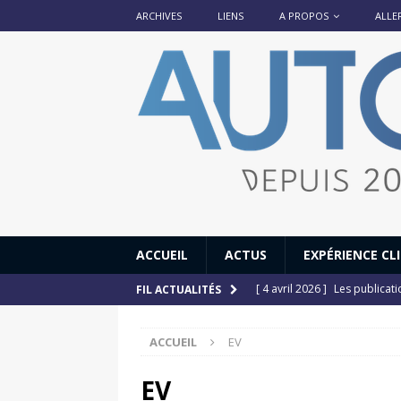
ARCHIVES
LIENS
A PROPOS
ALLE
ACCUEIL
ACTUS
EXPÉRIENCE CL
[ 4 avril 2026 ]
Les publicat
FIL ACTUALITÉS
[ 13 septembre 2025 ]
DS N°
ACCUEIL
EV
[ 12 juillet 2025 ]
14 juillet
[ 6 juillet 2025 ]
Renault Esp
EV