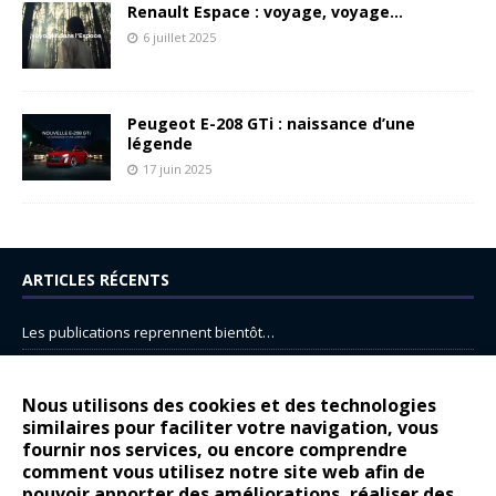
Renault Espace : voyage, voyage…
6 juillet 2025
Peugeot E-208 GTi : naissance d’une
légende
17 juin 2025
ARTICLES RÉCENTS
Les publications reprennent bientôt…
DS N°8 : Oui, les français vont parfois trop loin.
14 juillet : nouveau film de marque pour Citroën
Nous utilisons des cookies et des technologies
similaires pour faciliter votre navigation, vous
Renault Espace : voyage, voyage…
fournir nos services, ou encore comprendre
Peugeot E-208 GTi : naissance d’une légende
comment vous utilisez notre site web afin de
pouvoir apporter des améliorations, réaliser des