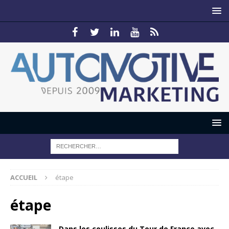
ACCUEIL
étape
étape
Dans les coulisses du Tour de France avec