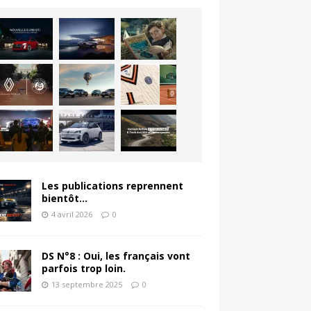
Les publications reprennent
bientôt…
4 avril 2026
0
DS N°8 : Oui, les français vont
parfois trop loin.
13 septembre 2025
0