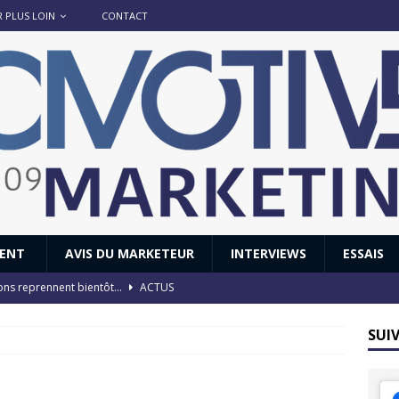
R PLUS LOIN
CONTACT
IENT
AVIS DU MARKETEUR
INTERVIEWS
ESSAIS
ions reprennent bientôt…
ACTUS
8 : Oui, les français vont parfois trop loin.
ACTUS
SUI
 : nouveau film de marque pour Citroën
AVIS DU MARKETEUR
ace : voyage, voyage…
ACTUS