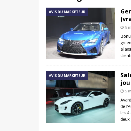
[ 17 juin 2025 ]
Peugeot E-20
Gen
AVIS DU MARKETEUR
[ 11 avril 2020 ]
#StayHome :
(vr
9 m
Bonus
green
allai
clien
Sal
AVIS DU MARKETEUR
jou
5 m
Avant
de l’
les 4
deux 