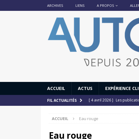
ARCHIVES
LIENS
A PROPOS
ALLE
ACCUEIL
ACTUS
EXPÉRIENCE CL
[ 4 avril 2026 ]
Les publicat
FIL ACTUALITÉS
[ 13 septembre 2025 ]
DS N°
ACCUEIL
Eau rouge
[ 12 juillet 2025 ]
14 juillet
[ 6 juillet 2025 ]
Renault Esp
Eau rouge