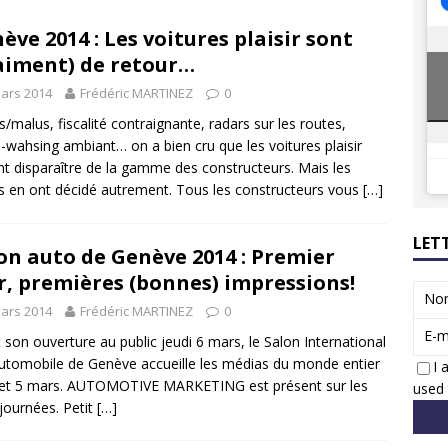
8 GTi : naissance d’une légende
ACTUS
ève 2014 : Les voitures plaisir sont
 Honda dévoile un spot publicitaire… confiné!
ACTUS
aiment) de retour…
ars 2014
Frédéric MARTINEZ
0
/malus, fiscalité contraignante, radars sur les routes,
-wahsing ambiant… on a bien cru que les voitures plaisir
ent disparaître de la gamme des constructeurs. Mais les
ts en ont décidé autrement. Tous les constructeurs vous
[…]
LET
on auto de Genève 2014 : Premier
r, premières (bonnes) impressions!
No
ars 2014
Frédéric MARTINEZ
0
E-m
 son ouverture au public jeudi 6 mars, le Salon International
Automobile de Genève accueille les médias du monde entier
I 
 et 5 mars. AUTOMOTIVE MARKETING est présent sur les
used 
journées. Petit
[…]