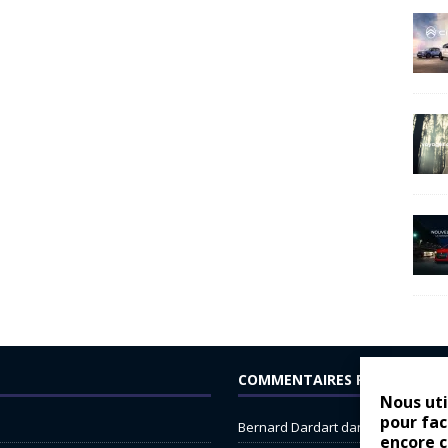
COMMENTAIRES RÉCENTS
Nous uti
pour fac
Bernard Dardart
dans
Dacia Sande
encore 