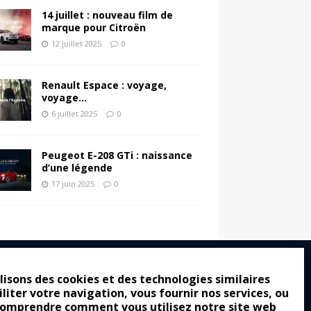
14 juillet : nouveau film de
marque pour Citroën
12 juillet 2025
0
Renault Espace : voyage,
voyage…
6 juillet 2025
0
Peugeot E-208 GTi : naissance
d’une légende
17 juin 2025
0
lisons des cookies et des technologies similaires
iliter votre navigation, vous fournir nos services, ou
ro : pour les gens vrais
comprendre comment vous utilisez notre site web